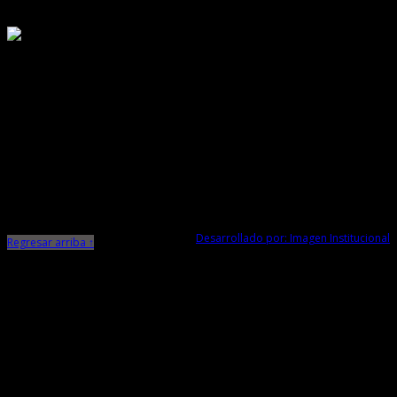
Responsable de Transparencia
Ministerio de Cultura
Dirección Desconcentrada de Cultura La Libertad
Todos los Derechos Reservados © 2015
Jr. Independencia N° 572
Trujillo - La Libertad
Telf. Central: 044-248744
Desarrollado por: Imagen Institucional
Regresar arriba ↑