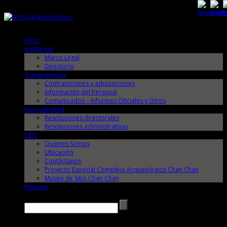
Viernes, 7 de Agosto de 2026
Viernes, 7 de Agosto de 2026
Inicio
Institución
Marco Legal
Directorio
Transparencia
Contrataciones y adquisiciones
Información del Personal
Comunicados – Informes Oficiales y Otros
Normatividad
Resoluciones directorales
Resoluciones administrativas
DDC
Quienes Somos
Ubicación
Contáctanos
Proyecto Especial Complejo Arqueológico Chan Chan
Museo de Sitio Chan Chan
Noticias
Buscar →