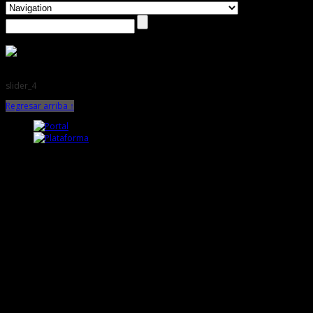
slider_4
Regresar arriba ↑