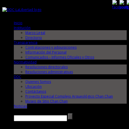
Sábado, 8 de Agosto de 2026
Sábado, 8 de Agosto de 2026
Inicio
Institución
Marco Legal
Directorio
Transparencia
Contrataciones y adquisiciones
Información del Personal
Comunicados – Informes Oficiales y Otros
Normatividad
Resoluciones directorales
Resoluciones administrativas
DDC
Quienes Somos
Ubicación
Contáctanos
Proyecto Especial Complejo Arqueológico Chan Chan
Museo de Sitio Chan Chan
Noticias
Buscar →