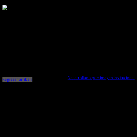
Responsable de Transparencia
Ministerio de Cultura
Dirección Desconcentrada de Cultura La Libertad
Todos los Derechos Reservados © 2015
Jr. Independencia N° 572
Trujillo - La Libertad
Telf. Central: 044-248744
Desarrollado por: Imagen Institucional
Regresar arriba ↑