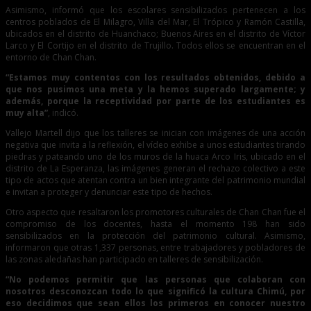
Asimismo, informó que los escolares sensibilizados pertenecen a los
centros poblados de El Milagro, Villa del Mar, El Trópico y Ramón Castilla,
ubicados en el distrito de Huanchaco; Buenos Aires en el distrito de Víctor
Larco y El Cortijo en el distrito de Trujillo. Todos ellos se encuentran en el
entorno de Chan Chan.
“Estamos muy contentos con los resultados obtenidos, debido a
que nos pusimos una meta y la hemos superado largamente; y
además, porque la receptividad por parte de los estudiantes es
muy alta”
, indicó.
Vallejo Martell dijo que los talleres se inician con imágenes de una acción
negativa que invita a la reflexión, el vídeo exhibe a unos estudiantes tirando
piedras y pateando uno de los muros de la huaca Arco Iris, ubicado en el
distrito de La Esperanza, las imágenes generan el rechazo colectivo a este
tipo de actos que atentan contra un bien integrante del patrimonio mundial
e invitan a proteger y denunciar este tipo de hechos.
Otro aspecto que resaltaron los promotores culturales de Chan Chan fue el
compromiso de los docentes, hasta el momento 198 han sido
sensibilizados en la protección del patrimonio cultural. Asimismo,
informaron que otras 1,337 personas, entre trabajadores y pobladores de
las zonas aledañas han participado en talleres de sensibilización.
“No podemos permitir que las personas que colaboran con
nosotros desconozcan todo lo que significó la cultura Chimú, por
eso decidimos que sean ellos los primeros en conocer nuestro