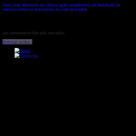
Chan Chan: Ministerio de Cultura vigila cumplimiento de demolición de
construcciones no autorizadas en zona intangible
→
Los comentarios han sido cerrados.
Regresar arriba ↑