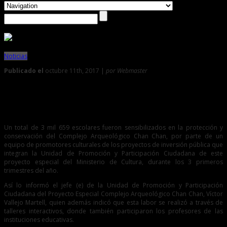
Noticias
Publicado el
octubre 11th, 2017 |
por Webmaster
0
3659 escolares fueron sensibilizados en la protección de
Chan Chan
Un total de 3 mil 659 escolares fueron sensibilizados en la protección y
conservación del Complejo Arqueológico Chan Chan, por parte de un
equipo de promotores culturales de los proyectos de inversión pública que
integran la Unidad de Promoción y Participación Ciudadana de este
proyecto especial del Ministerio de Cultura, durante los 3 primeros
trimestres del año.
Así lo informó el jefe (e) de la Unidad de Promoción y Participación
Ciudadana del Proyecto Especial Complejo Arqueológico Chan Chan, Víctor
Vallejo Martell, quien además indicó que esta labor se realizó a través de
talleres interactivos, donde también participaron los profesores de las
instituciones educativas.