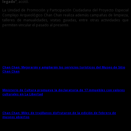
legado”
, acotó.
La Unidad de Promoción y Participación Ciudadana del Proyecto Especial
Complejo Arqueológico Chan Chan realiza además campañas de limpieza,
talleres de manualidades, visitas guiadas, entre otras actividades que
permiten vincular el pasado al presente.
Entradas relacionadas
Chan Chan: Mejorarán y ampliarán los servicios turísticos del Museo de Sitio
Chan Chan
→
Ministerio de Cultura promueve la declaratoria de 17 inmuebles con valores
culturales en La Libertad
→
Chan Chan: Miles de trujillanos disfrutaron de la edición de febrero de
museos abiertos
→