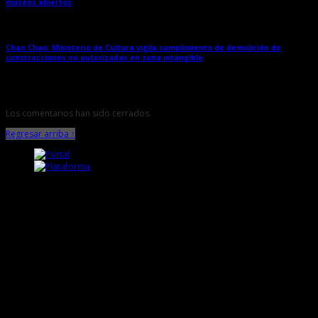
museos abiertos
→
Chan Chan: Ministerio de Cultura vigila cumplimiento de demolición de
construcciones no autorizadas en zona intangible
→
Los comentarios han sido cerrados.
Regresar arriba ↑