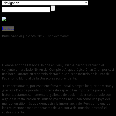
Noticias
Publicado el
junio 5th, 2017 |
por Webmaster
0
Embajador de Estados Unidos destaca a Chan Chan como
una joya del mundo
El embajador de Estados Unidos en Perú, Brian A. Nichols, recorrió el
conjunto amurallado Nik An del Complejo Arqueológico Chan Chan por casi
una hora. Durante su recorrido destacó que el sitio incluido en la Lista de
Patrimonio Mundial de la Unesco es sorprendente.
“Es impresionante, por eso tiene fama mundial. Siempre he querido visitar y
gracias a Dios he podido conocer este espacio tan importante para la
historia, estamos sumamente orgullosos de poder haber colaborado con
algo de la restauración del museo y vemos Chan Chan como una joya del
mundo, un sitio más que demuestra la importancia del Perú como una de
las civilizaciones más importantes de la historia del mundo”, destacó el
ilustre visitante.