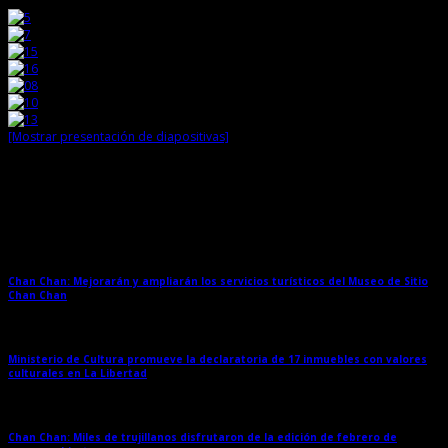
[Mostrar presentación de diapositivas]
Entradas relacionadas
Chan Chan: Mejorarán y ampliarán los servicios turísticos del Museo de Sitio
Chan Chan
→
Ministerio de Cultura promueve la declaratoria de 17 inmuebles con valores
culturales en La Libertad
→
Chan Chan: Miles de trujillanos disfrutaron de la edición de febrero de