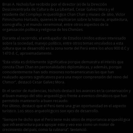
Brian A. Nichols fue recibido por el director (e) de la Dirección
Desconcentrada de Cultura de La Libertad, Cesar Galvez Mora y el
residente del Complejo Arqueológico Chan Chan y museo de sitio, Víctor
Piminchumo Hurtado, quienes le explicaron sobre la historia, arquitectura,
iconografía, y el mundo ceremonial, entre otros aspectos de la
organización política y religiosa de los Chimúes.
Durante el recorrido, el embajador de Estados Unidos estuvo interesado
sobre la sociedad, manejo político, entre otros temas vinculados a esta
cultura que se desarrolló en la zona norte del Perú entre los años 900 d.C y
1470 d. C, aproximadamente.
“Esta visita es doblemente significativa porque demuestra el interés que
concita Chan Chan en personalidades diplomáticas, y además, porque
coincidentemente han sido misiones norteamericanas las que han
realizado aportes significativos para una mejor comprensión del reino del
Chimor”, destacó Cesar Galvez Mora.
En el sector de Audiencias, Nichols destacó los avances en la conservación y
el buen manejo del sitio arqueológico frente a eventos climáticos que han
permitido mantenerlo a buen recaudo.
Por último, destacó que el Perú tiene una gran oportunidad en el aspecto
turístico. Los sitios arqueológicos son ejes de desarrollo.
“Siempre he dicho que el Perú tiene más sitios de importancia arqueológica
que infraestructura para apoyar esto y veo eso como un motor de
crecimiento del país, como la culinaria”. Sentenció.