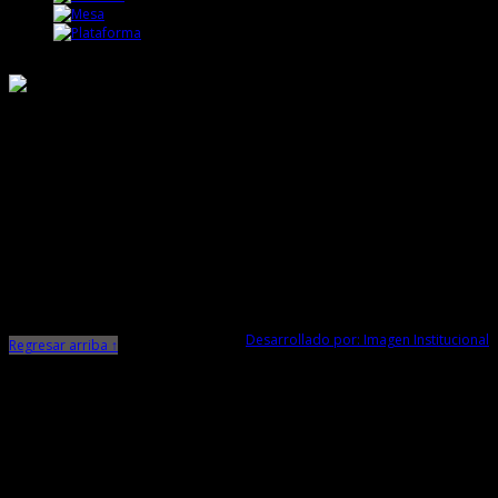
Responsable de Transparencia
Ministerio de Cultura
Dirección Desconcentrada de Cultura La Libertad
Todos los Derechos Reservados © 2015
Jr. Independencia N° 572
Trujillo - La Libertad
Telf. Central: 044-248744
Desarrollado por: Imagen Institucional
Regresar arriba ↑