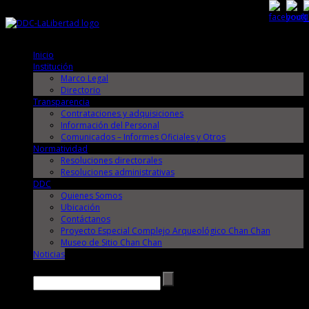
Sábado, 8 de Agosto de 2026
Sábado, 8 de Agosto de 2026
Inicio
Institución
Marco Legal
Directorio
Transparencia
Contrataciones y adquisiciones
Información del Personal
Comunicados – Informes Oficiales y Otros
Normatividad
Resoluciones directorales
Resoluciones administrativas
DDC
Quienes Somos
Ubicación
Contáctanos
Proyecto Especial Complejo Arqueológico Chan Chan
Museo de Sitio Chan Chan
Noticias
Buscar →