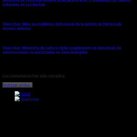
culturales en La Libertad
→
Chan Chan: Miles de trujillanos disfrutaron de la edición de febrero de
museos abiertos
→
Chan Chan: Ministerio de Cultura vigila cumplimiento de demolición de
construcciones no autorizadas en zona intangible
→
Los comentarios han sido cerrados.
Regresar arriba ↑