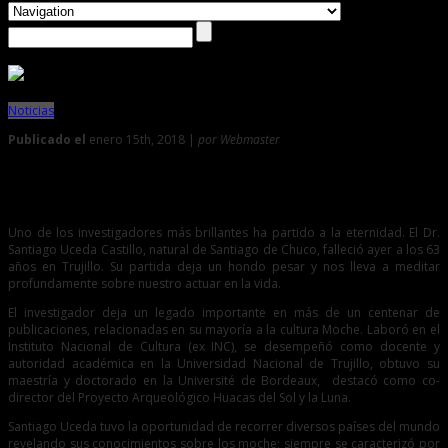
Noticias
Publicado el
enero 15th, 2018 |
por Webmaster
0
¡Adiós al maestro y amigo, Santiago Uceda!
Uno de los investigadores más brillantes ha partido a la eternidad. El Dr.
Santiago Uceda Castillo, natural de Santiago de Chuco, falleció ayer a los 63
años en Trujillo. Su partida deja un hondo pesar y nos lleva a meditar
profundamente sobre nuestro actuar en la vida.
El investigador deja un legado importante en más de un centenar de
publicaciones, relacionadas en su mayoría a la cultura Moche. Laboró en el
Instituto Nacional de Cultura (ex INC), se desempeñó como docente y
autoridad académica en la Universidad Nacional de Trujillo, obtuvo su
maestría y doctorado en la Université de Bordeaux, destacó como co-
director del Proyecto Arqueológico Huacas del Sol y la Luna.
Santiago Uceda tuvo la oportunidad de recorrer diversos países del mundo
revelando sus conocimientos sobre los moche; siempre se caracterizó por