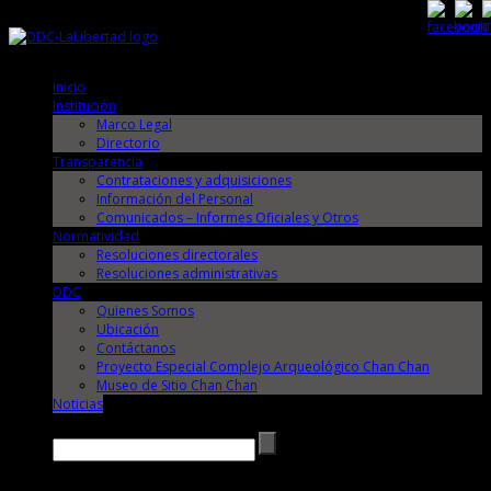
Jueves, 6 de Agosto de 2026
Jueves, 6 de Agosto de 2026
Inicio
Institución
Marco Legal
Directorio
Transparencia
Contrataciones y adquisiciones
Información del Personal
Comunicados – Informes Oficiales y Otros
Normatividad
Resoluciones directorales
Resoluciones administrativas
DDC
Quienes Somos
Ubicación
Contáctanos
Proyecto Especial Complejo Arqueológico Chan Chan
Museo de Sitio Chan Chan
Noticias
Buscar →