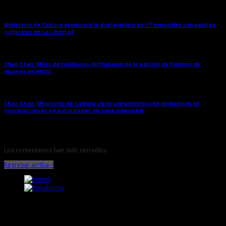
Ministerio de Cultura promueve la declaratoria de 17 inmuebles con valores
culturales en La Libertad
→
Chan Chan: Miles de trujillanos disfrutaron de la edición de febrero de
museos abiertos
→
Chan Chan: Ministerio de Cultura vigila cumplimiento de demolición de
construcciones no autorizadas en zona intangible
→
Los comentarios han sido cerrados.
Regresar arriba ↑