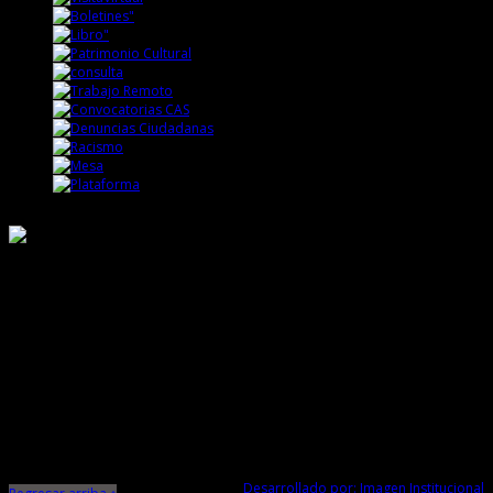
Responsable de Transparencia
Ministerio de Cultura
Dirección Desconcentrada de Cultura La Libertad
Todos los Derechos Reservados © 2015
Jr. Independencia N° 572
Trujillo - La Libertad
Telf. Central: 044-248744
Desarrollado por: Imagen Institucional