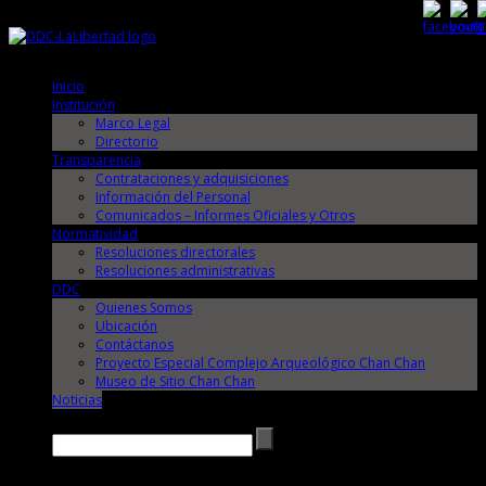
Domingo, 9 de Agosto de 2026
Domingo, 9 de Agosto de 2026
Inicio
Institución
Marco Legal
Directorio
Transparencia
Contrataciones y adquisiciones
Información del Personal
Comunicados – Informes Oficiales y Otros
Normatividad
Resoluciones directorales
Resoluciones administrativas
DDC
Quienes Somos
Ubicación
Contáctanos
Proyecto Especial Complejo Arqueológico Chan Chan
Museo de Sitio Chan Chan
Noticias
Buscar →