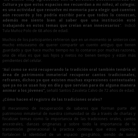
Cultura ya que estos espacios me recuerdan a mi niñez, al colegio;
es una actividad que revuelve mi memoria para elegir qué cuentos
aún recuerdo y los podría escribir para que todos lo conozcan,
además me siento bien al saber que una institución esté
trabajando en estos temas que creían eran innecesarios
”.
Indicó
Tula Muñoz Polo de 68 años de edad.
Muchos de los participantes refirieron que en un momento se sintieron con
mucho entusiasmo de querer compartir un cuento antiguo que tienen
guardado y que hace mucho tiempo no lo contaron por muchas razones,
una de ellas es que sus hijos y nietos no tienen tiempo y están más
pendientes del celular.
“
Así como se está recuperando la tradición oral también tendría el
área de patrimonio inmaterial recuperar cantos tradicionales,
refranes, dichos ya que existen muchas expresiones contextuales
que ya no se usan hoy en día y que servían para de alguna manera
animar a los jóvenes”,
señaló Santos Zavaleta Calvo de 72 años de edad.
¿Cómo hacen el registro de las tradiciones orales?
El mecanismo de recuperación de saberes que forman parte del
patrimonio inmaterial de nuestra comunidad se da a través de charlas y
focalizan temas como la importancia de las tradiciones orales, cantos
ancestrales, danzas originarias y sobre todo la importancia de la
transmisión generacional la practica continua que estos aspectos
fortalecen la identidad de un espacio geográfico, siendo de suma