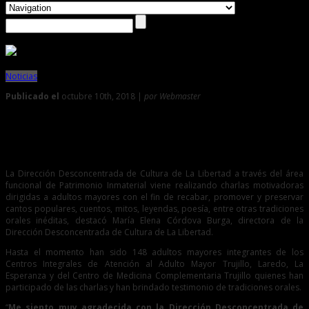
Noticias
Publicado el
octubre 10th, 2018 |
por Webmaster
0
Adultos mayores ayudan a recuperan tradiciones orales de
nuestra región
La Dirección Desconcentrada de Cultura de La Libertad a través del área
funcional de Patrimonio Inmaterial viene realizando charlas motivadoras
dirigidas a adultos mayores con el fin de recabar, promover y preservar
cantos populares, cuentos, mitos, leyendas, poesía, entre otras tradiciones
orales inéditas, destacó María Elena Córdova Burga, directora de la
Dirección Desconcentrada de Cultura de La Libertad.
Hasta el momento han sido 148 adultos mayores integrantes de los
Centros Integrales de Atención al Adulto Mayor Trujillo, Laredo, La
Esperanza y del Centro de Medicina Complementaria Trujillo quienes han
participado de las charlas y han brindado testimonio de tradiciones orales.
“
Me siento muy agradecida con la Dirección Desconcentrada de