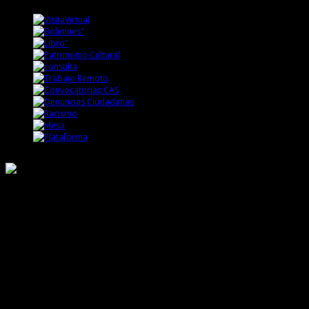
Responsable de Transparencia
Ministerio de Cultura
Dirección Desconcentrada de Cultura La Libertad
Todos los Derechos Reservados © 2015
Jr. Independencia N° 572
Trujillo - La Libertad
Telf. Central: 044-248744