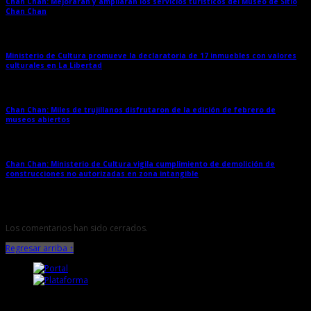
Chan Chan: Mejorarán y ampliarán los servicios turísticos del Museo de Sitio
Chan Chan
→
Ministerio de Cultura promueve la declaratoria de 17 inmuebles con valores
culturales en La Libertad
→
Chan Chan: Miles de trujillanos disfrutaron de la edición de febrero de
museos abiertos
→
Chan Chan: Ministerio de Cultura vigila cumplimiento de demolición de
construcciones no autorizadas en zona intangible
→
Los comentarios han sido cerrados.
Regresar arriba ↑