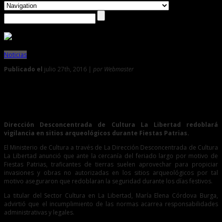
Noticias
Publicado el
julio 27th, 2016 |
por Webmaster
0
Advierten drásticas sanciones a quienes invadan zonas
arqueológicas
Dirección Desconcentrada de Cultura La Libertad redoblará
vigilancia en sitios arqueológicos durante Fiestas Patrias.
El Ministerio de Cultura a través de La Dirección Desconcentrada de Cultura
La Libertad anunció que ante la cercanía del feriado largo por motivo de
Fiestas Patrias, traficantes de tierras suelen aprovechar para propiciar
invasiones y obras no autorizadas en los sitios arqueológicos por tal
motivo aseguraron que redoblaran la seguridad durante los días festivos.
La titular del Sector Cultura en La Libertad, María Elena Córdova Burga,
advirtió que el incumplimiento de las normas acarrea responsabilidades
administrativas y legales.