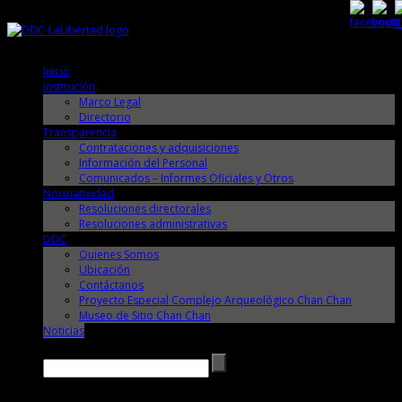
Viernes, 7 de Agosto de 2026
Viernes, 7 de Agosto de 2026
Inicio
Institución
Marco Legal
Directorio
Transparencia
Contrataciones y adquisiciones
Información del Personal
Comunicados – Informes Oficiales y Otros
Normatividad
Resoluciones directorales
Resoluciones administrativas
DDC
Quienes Somos
Ubicación
Contáctanos
Proyecto Especial Complejo Arqueológico Chan Chan
Museo de Sitio Chan Chan
Noticias
Buscar →