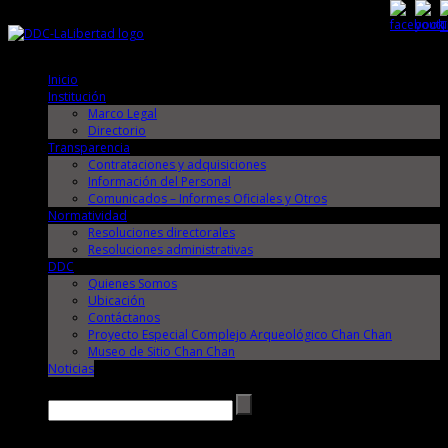
Domingo, 9 de Agosto de 2026
Domingo, 9 de Agosto de 2026
Inicio
Institución
Marco Legal
Directorio
Transparencia
Contrataciones y adquisiciones
Información del Personal
Comunicados – Informes Oficiales y Otros
Normatividad
Resoluciones directorales
Resoluciones administrativas
DDC
Quienes Somos
Ubicación
Contáctanos
Proyecto Especial Complejo Arqueológico Chan Chan
Museo de Sitio Chan Chan
Noticias
Buscar →