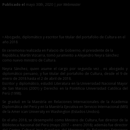
Publicado el
mayo 30th, 2020 |
por Webmaster
0
Alejandro Neyra Sánchez asume como nuevo ministro de
Cultura
• Abogado, diplomático y escritor fue titular del portafolio de Cultura en el
año 2018
En ceremonia realizada en Palacio de Gobierno, el presidente de la
República, Martín Vizcarra, tomó juramento a Alejandro Neyra Sánchez
como nuevo ministro de Cultura.
Neyra Sánchez, quien asume el cargo por segunda vez , es abogado y
diplomático peruano, y fue titular del portafolio de Cultura, desde el 9 de
enero de 2018 hasta el 2 de abril de 2018.
Escritor y diplomático, estudió Literatura en la Universidad Nacional Mayor
de San Marcos (2001) y Derecho en la Pontificia Universidad Católica del
Perú (1998).
Se graduó en la Maestría en Relaciones Internacionales de la Academia
Diplomática del Perú y en la Maestría Ejecutiva en Servicio Internacional (MIS)
de la Amer ican University en Washington (Estados Unidos).
En el año 2018, se desempeñó como Ministro de Cultura, fue director de la
Biblioteca Nacional del Perú (mayo 2017 – enero 2018); además fue director
del Centro Cultural Inca Garcilaso del Ministerio de Relaciones Exteriores