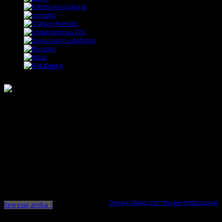
Responsable de Transparencia
Ministerio de Cultura
Dirección Desconcentrada de Cultura La Libertad
Todos los Derechos Reservados © 2015
Jr. Independencia N° 572
Trujillo - La Libertad
Telf. Central: 044-248744
Desarrollado por: Imagen Institucional
Regresar arriba ↑