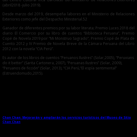
(abril2018 -julio 2019).
Desde marzo del 2019, desempeña labores en el Ministerio de Relaciones
Exteriores como jefe del Despacho Ministerial.52
Ganador de diferentes premios por su labor literata; Premio Luces 2018 del
diario El Comercio por su libro de cuentos “Biblioteca Peruana”, Premio
Copé de Novela 2019 por “Mi Monstruo Sagrado”, Premio Copé de Plata de
Cuento 2012 y IV Premio de Novela Breve de la Cámara Peruana del Libro
2012 con la novela “CIA Perú”.
Es autor de los libros de cuentos “Peruanos Ilustres” (Solar,2005), “Peruvians
do it better” (Sarita Cartonera, 2007), “Peruanas Ilustres” (Solar, 2009),
“Peruanos de ficción” (Solar, 2013), “CIA Perú,”El espía sentimental”
(Estruendomudo,2015).
Entradas relacionadas
Chan Chan: Mejorarán y ampliarán los servicios turísticos del Museo de Sitio
Chan Chan
→