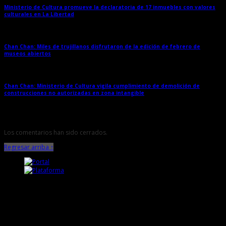
Ministerio de Cultura promueve la declaratoria de 17 inmuebles con valores
culturales en La Libertad
→
Chan Chan: Miles de trujillanos disfrutaron de la edición de febrero de
museos abiertos
→
Chan Chan: Ministerio de Cultura vigila cumplimiento de demolición de
construcciones no autorizadas en zona intangible
→
Los comentarios han sido cerrados.
Regresar arriba ↑