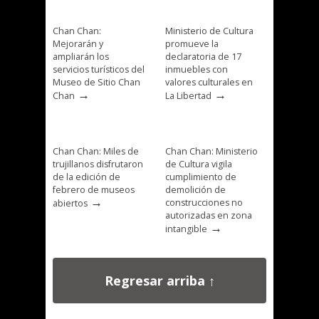
Chan Chan:
Ministerio de Cultura
Mejorarán y
promueve la
ampliarán los
declaratoria de 17
servicios turísticos del
inmuebles con
Museo de Sitio Chan
valores culturales en
→
→
Chan
La Libertad
Chan Chan: Miles de
Chan Chan: Ministerio
trujillanos disfrutaron
de Cultura vigila
de la edición de
cumplimiento de
febrero de museos
demolición de
→
construcciones no
abiertos
autorizadas en zona
→
intangible
Regresar arriba ↑