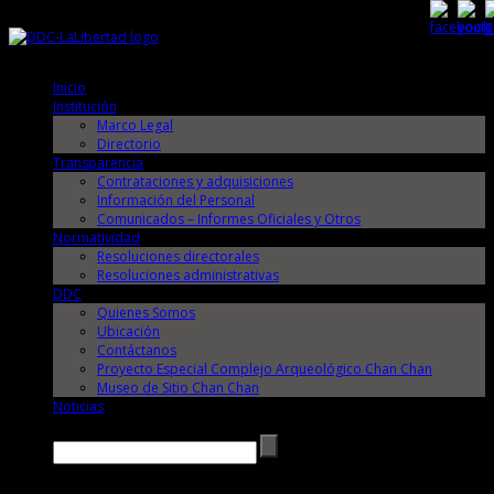
Sábado, 8 de Agosto de 2026
Sábado, 8 de Agosto de 2026
Inicio
Institución
Marco Legal
Directorio
Transparencia
Contrataciones y adquisiciones
Información del Personal
Comunicados – Informes Oficiales y Otros
Normatividad
Resoluciones directorales
Resoluciones administrativas
DDC
Quienes Somos
Ubicación
Contáctanos
Proyecto Especial Complejo Arqueológico Chan Chan
Museo de Sitio Chan Chan
Noticias
Buscar →