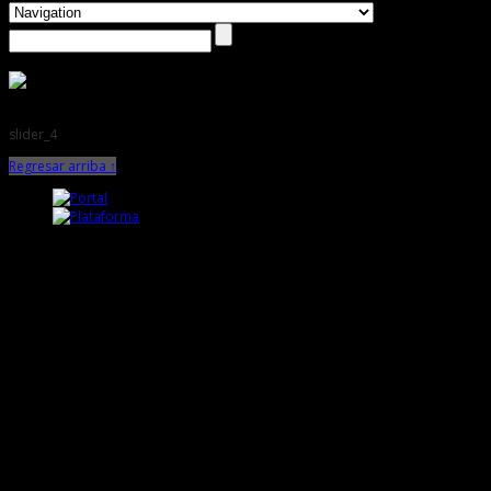
slider_4
Regresar arriba ↑