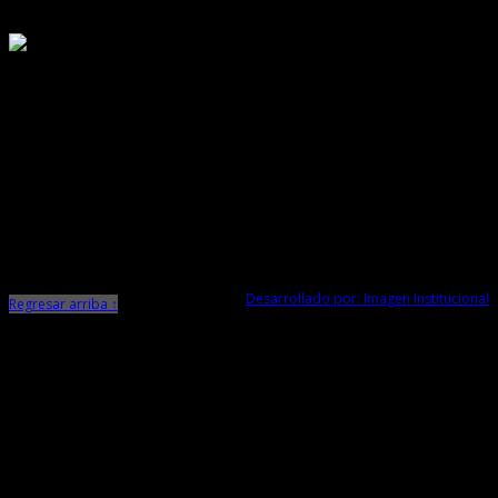
Responsable de Transparencia
Ministerio de Cultura
Dirección Desconcentrada de Cultura La Libertad
Todos los Derechos Reservados © 2015
Jr. Independencia N° 572
Trujillo - La Libertad
Telf. Central: 044-248744
Desarrollado por: Imagen Institucional
Regresar arriba ↑