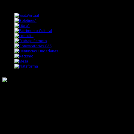
Responsable de Transparencia
Ministerio de Cultura
Dirección Desconcentrada de Cultura La Libertad
Todos los Derechos Reservados © 2015
Jr. Independencia N° 572
Trujillo - La Libertad