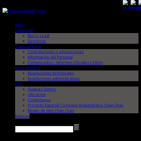
Jueves, 6 de Agosto de 2026
Jueves, 6 de Agosto de 2026
Inicio
Institución
Marco Legal
Directorio
Transparencia
Contrataciones y adquisiciones
Información del Personal
Comunicados – Informes Oficiales y Otros
Normatividad
Resoluciones directorales
Resoluciones administrativas
DDC
Quienes Somos
Ubicación
Contáctanos
Proyecto Especial Complejo Arqueológico Chan Chan
Museo de Sitio Chan Chan
Noticias
Buscar →