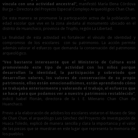
vincula con una actividad ancestral”,
manifestó María Elena Córdova
Burga – Directora del Proyecto Especial Complejo Arqueológico Chan Chan.
De esta manera se promueve la participación activa de la población en
edad escolar que vive en la zona aledaña al monumento ubicado en el
distrito de Huanchaco, provincia de Trujillo, región La Libertad.
La finalidad de esta actividad es fortalecer el vínculo de identidad y
compromiso de los escolares con su patrimonio. La acción permite
además valorar el esfuerzo que demanda la conservación del patrimonio
arqueológico.
“Veo bastante interesante que el Ministerio de Cultura esté
promoviendo este tipo de actividad con los niños porque
desarrollan la identidad, la participación y sobretodo que
desarrollan valores, los valores de conservación de su propio
patrimonio, ellos están emocionadísimos, están aprendiendo cómo
se trabajaba anteriormente y valorando el trabajo, el esfuerzo que
se hace para que podamos ver a nuestro patrimonio restablecido”
,
indicó Isabel Florián, directora de la I. E. Milenario Chan Chan de
Huanchaco.
Previo a la elaboración de adobes los escolares visitaron el Museo de Sitio
de Chan Chan, el arqueólogo Luis Sánchez del Proyecto de Investigación de
Huaca Toledo, explicó de manera sencilla y clara la importancia y el valor
de las piezas que se muestran en este lugar que representa la memoria de
los pueblos.