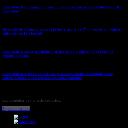
Chan Chan: Mejorarán y ampliarán los servicios turísticos del Museo de Sitio
Chan Chan
→
Ministerio de Cultura promueve la declaratoria de 17 inmuebles con valores
culturales en La Libertad
→
Chan Chan: Miles de trujillanos disfrutaron de la edición de febrero de
museos abiertos
→
Chan Chan: Ministerio de Cultura vigila cumplimiento de demolición de
construcciones no autorizadas en zona intangible
→
Los comentarios han sido cerrados.
Regresar arriba ↑