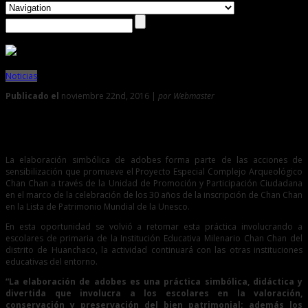
Noticias
Publicado el
noviembre 22nd, 2016 |
por Webmaster
0
Ancestral práctica es replicada por escolares en Chan Chan
La elaboración simbólica de adobes forma parte de las acciones de
sensibilización que promueve el Proyecto Especial Complejo Arqueológico
Chan Chan a través de la Unidad de Promoción y Participación Ciudadana
en el marco de la celebración de los 30 años de la inscripción de Chan Chan
en la Lista de Patrimonio Mundial de la Unesco.
En esta oportunidad se volvió a retomar esta práctica involucrando a
escolares de primaria de la Institución Educativa Milenario Chan Chan del
distrito de Huanchaco, la actividad continuará con las otras instituciones
educativas del entorno.
“La elaboración de adobes es una práctica simbólica, didáctica y
divertida que involucra a los escolares en la valoración,
conservación y preservación del bien patrimonial; además los