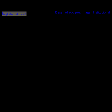
Telf. Central: 044-248744
Desarrollado por: Imagen Institucional
Regresar arriba ↑