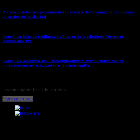
Ministerio de Cultura promueve la declaratoria de 17 inmuebles con valores
culturales en La Libertad
→
Chan Chan: Miles de trujillanos disfrutaron de la edición de febrero de
museos abiertos
→
Chan Chan: Ministerio de Cultura vigila cumplimiento de demolición de
construcciones no autorizadas en zona intangible
→
Los comentarios han sido cerrados.
Regresar arriba ↑