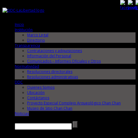
Viernes, 7 de Agosto de 2026
Viernes, 7 de Agosto de 2026
Inicio
Institución
Marco Legal
Directorio
Transparencia
Contrataciones y adquisiciones
Información del Personal
Comunicados – Informes Oficiales y Otros
Normatividad
Resoluciones directorales
Resoluciones administrativas
DDC
Quienes Somos
Ubicación
Contáctanos
Proyecto Especial Complejo Arqueológico Chan Chan
Museo de Sitio Chan Chan
Noticias
Buscar →