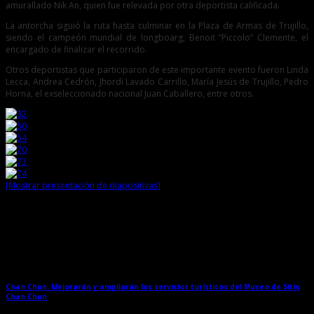
amurallado Nik An, quien fue relevada por otra deportista calificada.
La antorcha siguió la ruta hasta culminar en la Plaza de Armas de Trujillo,
siendo el campeón mundial de longboarg, Benoit “Piccolo” Clemente, el
encargado de finalizar el recorrido.
Otros deportistas que participaron de este importante evento fueron Linda
Lecca, Andrea Cedrón, Jhordi Lavado Carrillo, María Jesús de Trujillo, Pedro
Horna, el exseleccionado nacional Juan Caballero, entre otros.
[Mostrar presentación de diapositivas]
Entradas relacionadas
Chan Chan: Mejorarán y ampliarán los servicios turísticos del Museo de Sitio
Chan Chan
→