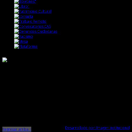
Responsable de Transparencia
Ministerio de Cultura
Dirección Desconcentrada de Cultura La Libertad
Todos los Derechos Reservados © 2015
Jr. Independencia N° 572
Trujillo - La Libertad
Telf. Central: 044-248744
Desarrollado por: Imagen Institucional
Regresar arriba ↑