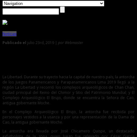
Noticias
Publicado el
julio 23rd, 2019 |
por Webmaster
0
Antorcha de los Juegos Panamericanos recorrió sitios
arqueológicos
La Libertad. Durante su trayecto hacia la capital de nuestro país, la antorcha
de los Juegos Panamericanos y Parapanamericanos Lima 2019 llegó a la
región La Libertad y recorrió los complejos arqueológicos de Chan Chan,
ciudad principal del Reino del Chimor y Sitio del Patrimonio Mundial; y El
Complejo Arqueológico El Brujo, donde se encuentra la Señora de Cao,
antigua gobernante Moche.
En el Complejo Arqueológico El Brujo, la antorcha fue recibida por
personajes vestidos a la usanza y por una representación de la Dama de
Cao, la antigua gobernante Moche.
La antorcha era llevada por José Chicamero Quispe, un destacado
exfutbolista de la zona, quien luego fue relevado por César García