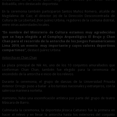
Bobadilla, otro destacado deportista.
En la ceremonia también participaron Santos Muñoz Romero, alcalde de
Magdalena de Cao; el director (e) de la Dirección Desconcentrada de
Cultura de La Libertad, Jhon Juárez Urbina, regidores de la comuna distrital,
entre otras autoridades locales.
“En nombre del Ministerio de Cultura estamos muy agradecidos
que se haya elegido a el Complejo Arqueológico El Brujo y Chan
Chan para el recorrido de la antorcha de los Juegos Panamericanos
Lima 2019, un evento muy importante y cuyos valores deportivos
compartimos”,
destacó Juárez Urbina.
Antorcha en Chan Chan
La plaza principal de Nik An, uno de los 10 conjuntos amurallados que
conforman Chan Chan, también fue elegido para la ceremonia de
encendido de la antorcha e inicio de los relevos.
Durante la ceremonia, el grupo de danzas de la Universidad Privada
Antenor Orrego puso a bailar a los turistas nacionales y extranjeros, con la
salerosa marinera norteña.
Asimismo, hubo una escenificación artística por parte del grupo de teatro
Máscara de Barro.
Culminada la ceremonia, la deportista Jéssica Cattaneo fue la primera en
hacer el relevo y en llevar la antorcha hasta los exteriores del conjunto