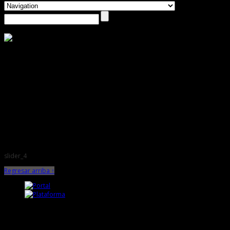
slider_4
Regresar arriba ↑