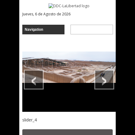
Jueves, 6 de Agosto de 2026
‹
›
slider_4