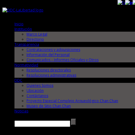
Jueves, 6 de Agosto de 2026
Jueves, 6 de Agosto de 2026
Inicio
Institución
Marco Legal
Directorio
Transparencia
Contrataciones y adquisiciones
Información del Personal
Comunicados – Informes Oficiales y Otros
Normatividad
Resoluciones directorales
Resoluciones administrativas
DDC
Quienes Somos
Ubicación
Contáctanos
Proyecto Especial Complejo Arqueológico Chan Chan
Museo de Sitio Chan Chan
Noticias
Buscar →