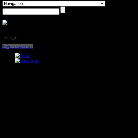
slider_4
Regresar arriba ↑