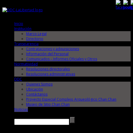
Sábado, 8 de Agosto de 2026
Sábado, 8 de Agosto de 2026
Inicio
Institución
Marco Legal
Directorio
Transparencia
Contrataciones y adquisiciones
Información del Personal
Comunicados – Informes Oficiales y Otros
Normatividad
Resoluciones directorales
Resoluciones administrativas
DDC
Quienes Somos
Ubicación
Contáctanos
Proyecto Especial Complejo Arqueológico Chan Chan
Museo de Sitio Chan Chan
Noticias
Buscar →