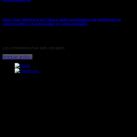
museos abiertos
→
Chan Chan: Ministerio de Cultura vigila cumplimiento de demolición de
construcciones no autorizadas en zona intangible
→
Los comentarios han sido cerrados.
Regresar arriba ↑