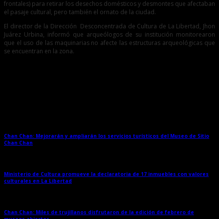
frontales) para retirar los desechos domésticos y desmontes que afectaban
el pasaje cultural, pero también el ornato de la ciudad.
El director de la Dirección Desconcentrada de Cultura de La Libertad, Jhon
Juárez Urbina, informó que arqueólogos de su institución monitorearon
que el uso de las maquinarias no afecte las estructuras arqueológicas que
se encuentran en la zona.
Entradas relacionadas
Chan Chan: Mejorarán y ampliarán los servicios turísticos del Museo de Sitio
Chan Chan
→
Ministerio de Cultura promueve la declaratoria de 17 inmuebles con valores
culturales en La Libertad
→
Chan Chan: Miles de trujillanos disfrutaron de la edición de febrero de