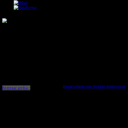
Responsable de Transparencia
Ministerio de Cultura
Dirección Desconcentrada de Cultura La Libertad
Todos los Derechos Reservados © 2015
Jr. Independencia N° 572
Trujillo - La Libertad
Telf. Central: 044-248744
Desarrollado por: Imagen Institucional
Regresar arriba ↑