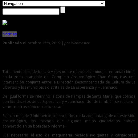
Noticias
Publicado el
octubre 15th, 2019 |
por Webmaster
0
Así de limpio luce camino ceremonial Chimú en Chan Chan
Totalmente libre de basura y desmonte quedó el camino ceremonial chimú,
en la zona intangible del Complejo Arqueológico Chan Chan, tras una
intervención conjunta entre la Dirección Desconcentrada de Cultura de La
Libertad y los municipios distritales de La Esperanza y Huanchaco.
De igual forma se intervino la zona de Pampas de Santa María, que colinda
con los distritos de La Esperanza y Huanchaco, donde también se retiraron
varios metros cúbicos de basura.
Fueron más de 3 kilómetros intervenidos de la zona intangible de este sitio
arqueológico, los mismos que algunos malos ciudadanos habían
convertido en un botadero informal.
Fue necesario el uso de maquinaria pesada (volquetes y cargadores