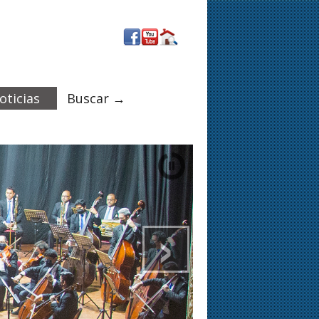
oticias
Buscar →
›