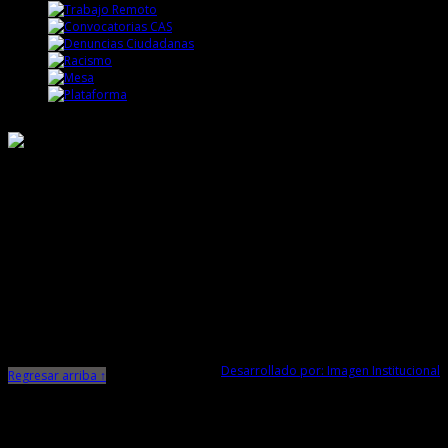
Responsable de Transparencia
Ministerio de Cultura
Dirección Desconcentrada de Cultura La Libertad
Todos los Derechos Reservados © 2015
Jr. Independencia N° 572
Trujillo - La Libertad
Telf. Central: 044-248744
Desarrollado por: Imagen Institucional
Regresar arriba ↑