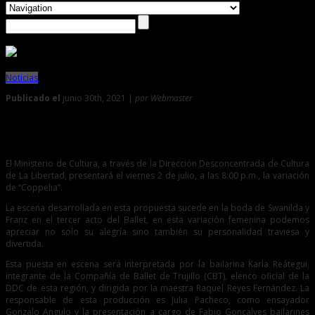
Noticias
Publicado el
junio 30th, 2021 |
por Webmaster
0
Ballet en casa presenta “Coppelia”
El Ministerio de Cultura, a través de la Dirección Desconcentrada de Cultura
de La Libertad, presentará el viernes 2 de julio, a las 8:00 p.m., la variación
de “Coppelia”.
La escena desarrollada en esta propuesta sucede en la boda de Swanilda y
Franz en el tercer acto del Ballet, en esta variación femenina podemos
apreciar no solo su alegría sino también su personalidad traviesa y
divertida.
Esta puesta en escena será interpretada por la bailarina Karla Reátegui,
integrante de la Compañía de Ballet de Trujillo (CBT), elenco oficial de la
DDC de esta región, y dirigida por la maestra Raquel Reyes Fernández. La
responsable de esta producción es Julia Pacheco, como ensayador
Gonzalo Angulo y la presentación a cargo de Fabio Goncalves bailarines