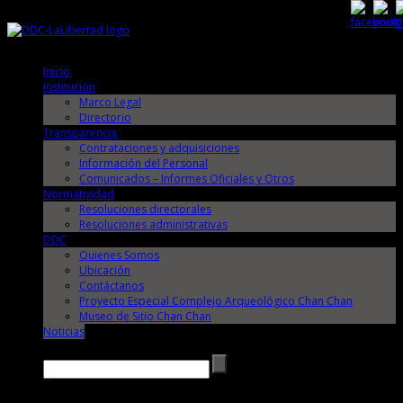
Jueves, 6 de Agosto de 2026
Jueves, 6 de Agosto de 2026
Inicio
Institución
Marco Legal
Directorio
Transparencia
Contrataciones y adquisiciones
Información del Personal
Comunicados – Informes Oficiales y Otros
Normatividad
Resoluciones directorales
Resoluciones administrativas
DDC
Quienes Somos
Ubicación
Contáctanos
Proyecto Especial Complejo Arqueológico Chan Chan
Museo de Sitio Chan Chan
Noticias
Buscar →