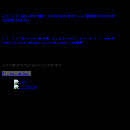
Chan Chan: Miles de trujillanos disfrutaron de la edición de febrero de
museos abiertos
→
Chan Chan: Ministerio de Cultura vigila cumplimiento de demolición de
construcciones no autorizadas en zona intangible
→
Los comentarios han sido cerrados.
Regresar arriba ↑