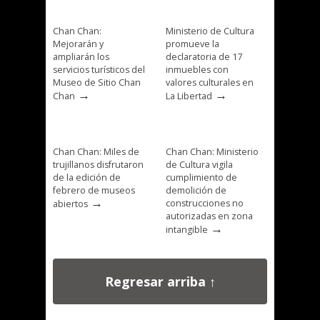
Chan Chan:
Ministerio de Cultura
Mejorarán y
promueve la
ampliarán los
declaratoria de 17
servicios turísticos del
inmuebles con
Museo de Sitio Chan
valores culturales en
→
→
Chan
La Libertad
Chan Chan: Miles de
Chan Chan: Ministerio
trujillanos disfrutaron
de Cultura vigila
de la edición de
cumplimiento de
febrero de museos
demolición de
→
construcciones no
abiertos
autorizadas en zona
→
intangible
Regresar arriba ↑