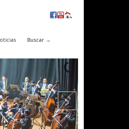
oticias
Buscar →
›