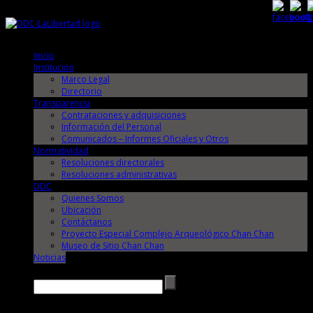
Lunes, 10 de Agosto de 2026
Lunes, 10 de Agosto de 2026
Inicio
Institución
Marco Legal
Directorio
Transparencia
Contrataciones y adquisiciones
Información del Personal
Comunicados – Informes Oficiales y Otros
Normatividad
Resoluciones directorales
Resoluciones administrativas
DDC
Quienes Somos
Ubicación
Contáctanos
Proyecto Especial Complejo Arqueológico Chan Chan
Museo de Sitio Chan Chan
Noticias
Buscar →