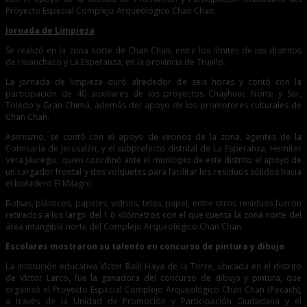
Proyecto Especial Complejo Arqueológico Chan Chan.
Jornada de Limpieza
Se realizó en la zona norte de Chan Chan, entre los límites de los distritos
de Huanchaco y La Esperanza, en la provincia de Trujillo.
La jornada de limpieza duró alrededor de seis horas y contó con la
participación de 40 auxiliares de los proyectos Chayhuac Norte y Sur,
Toledo y Gran Chimú, además del apoyo de los promotores culturales de
Chan Chan.
Asimismo, se contó con el apoyo de vecinos de la zona, agentes de la
Comisaría de Jerusalén, y el subprefecto distrital de La Esperanza, Hemiter
Vera Jáuregui, quien coordinó ante el municipio de este distrito el apoyo de
un cargador frontal y dos volquetes para facilitar los residuos sólidos hacia
el botadero El Milagro.
Bolsas, plásticos, papeles, vidrios, telas, papel, entre otros residuos fueron
retirados a los largo del 1.6 kilómetros con el que cuenta la zona norte del
área intangible norte del Complejo Arqueológico Chan Chan.
Escolares mostraron su talento en concurso de pintura y dibujo
La institución educativa Víctor Raúl Haya de la Torre, ubicada en el distrito
de Víctor Larco, fue la ganadora del concurso de dibujo y pintura, que
organizó el Proyecto Especial Complejo Arqueológico Chan Chan (Pecach),
a través de la Unidad de Promoción y Participación Ciudadana y el