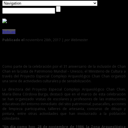
Noticias
Publicado el
noviembre 28th, 2017 |
por Webmaster
0
Celebran 31 años de Chan Chan como Patrimonio Mundial
Como parte de la celebración por el 31 aniversario de la inclusión de Chan
Chan en la Lista de Patrimonio Mundial – Unesco, el Ministerio de Cultura a
través del Proyecto Especial Complejo Arqueológico Chan Chan organizó
una serie de actividades culturales y de sensibilización.
La directora del Proyecto Especial Complejo Arqueológico Chan Chan,
María Elena Córdova Burga, destacó que en el marco de esta celebración
se han organizado visitas de escolares y profesores de las instituciones
educativas del entorno inmediato del sitio patrimonial; pasacalles, acciones
de limpieza participativa, talleres de artesanía, concurso de dibujo y
pintura, entre otras actividades que han involucrado a la población
colindante.
“Un día como hoy, 28 de noviembre de 1986, la Zona Arqueológica