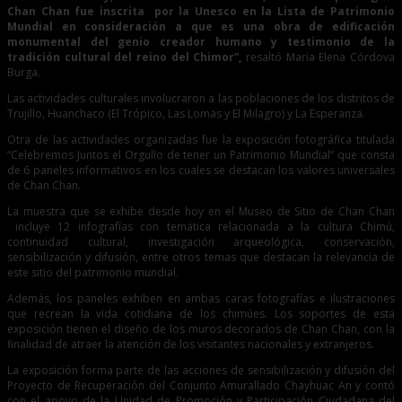
Chan Chan fue inscrita por la Unesco en la Lista de Patrimonio
Mundial en consideración a que es una obra de edificación
monumental del genio creador humano y testimonio de la
tradición cultural del reino del Chimor”,
resaltó Maria Elena Córdova
Burga.
Las actividades culturales involucraron a las poblaciones de los distritos de
Trujillo, Huanchaco (El Trópico, Las Lomas y El Milagro) y La Esperanza.
Otra de las actividades organizadas fue la exposición fotográfica titulada
“Celebremos Juntos el Orgullo de tener un Patrimonio Mundial” que consta
de 6 paneles informativos en los cuales se destacan los valores universales
de Chan Chan.
La muestra que se exhibe desde hoy en el Museo de Sitio de Chan Chan
incluye 12 infografías con temática relacionada a la cultura Chimú,
continuidad cultural, investigación arqueológica, conservación,
sensibilización y difusión, entre otros temas que destacan la relevancia de
este sitio del patrimonio mundial.
Además, los paneles exhiben en ambas caras fotografías e ilustraciones
que recrean la vida cotidiana de los chimúes. Los soportes de esta
exposición tienen el diseño de los muros decorados de Chan Chan, con la
finalidad de atraer la atención de los visitantes nacionales y extranjeros.
La exposición forma parte de las acciones de sensibilización y difusión del
Proyecto de Recuperación del Conjunto Amurallado Chayhuac An y contó
con el apoyo de la Unidad de Promoción y Participación Ciudadana del