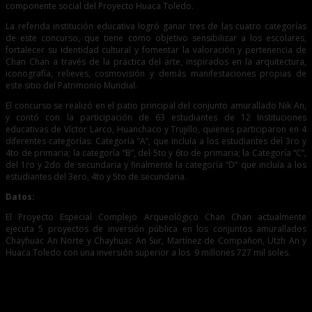
componente social del Proyecto Huaca Toledo.
La referida institución educativa logró ganar tres de las cuatro categorías
de este concurso, que tiene como objetivo sensibilizar a los escolares,
fortalecer su identidad cultural y fomentar la valoración y pertenencia de
Chan Chan a través de la práctica del arte, inspirados en la arquitectura,
iconografía, relieves, cosmovisión y demás manifestaciones propias de
este sitio del Patrimonio Mundial.
El concurso se realizó en el patio principal del conjunto amurallado Nik An,
y contó con la participación de 63 estudiantes de 12 Instituciones
educativas de Víctor Larco, Huanchaco y Trujillo, quienes participaron en 4
diferentes categorías: Categoría “A”, que incluía a los estudiantes del 3ro y
4to de primaria; la categoría “B”, del 5to y 6to de primaria; la Categoría “C”,
del 1ro y 2do de secundaria y finalmente la categoría “D” que incluía a los
estudiantes del 3ero, 4to y 5to de secundaria.
Datos:
El Proyecto Especial Complejo Arqueológico Chan Chan actualmente
ejecuta 5 proyectos de inversión pública en los conjuntos amurallados
Chayhuac An Norte y Chayhuac An Sur, Martínez de Compañon, Utzh An y
Huaca Toledo con una inversión superior a los 9 millones 727 mil soles.