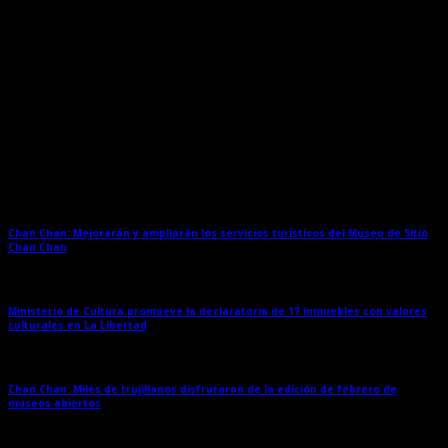
Entradas relacionadas
Chan Chan: Mejorarán y ampliarán los servicios turísticos del Museo de Sitio
Chan Chan
→
Ministerio de Cultura promueve la declaratoria de 17 inmuebles con valores
culturales en La Libertad
→
Chan Chan: Miles de trujillanos disfrutaron de la edición de febrero de
museos abiertos
→