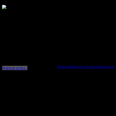
Responsable de Transparencia
Ministerio de Cultura
Dirección Desconcentrada de Cultura La Libertad
Todos los Derechos Reservados © 2015
Jr. Independencia N° 572
Trujillo - La Libertad
Telf. Central: 044-248744
Desarrollado por: Imagen Institucional
Regresar arriba ↑