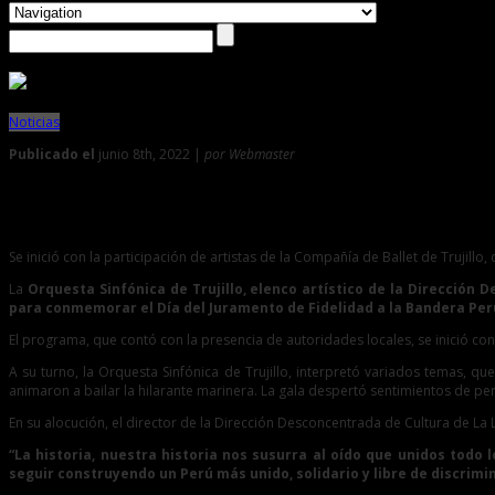
Noticias
Publicado el
junio 8th, 2022 |
por Webmaster
0
Centenares de trujillanos disfrutaron de un concierto de gala
Se inició con la participación de artistas de la Compañía de Ballet de Trujill
La
Orquesta Sinfónica de Trujillo, elenco artístico de la Dirección 
para conmemorar el Día del Juramento de Fidelidad a la Bandera Pe
El programa, que contó con la presencia de autoridades locales, se inició con
A su turno, la Orquesta Sinfónica de Trujillo, interpretó variados temas, 
animaron a bailar la hilarante marinera. La gala despertó sentimientos de per
En su alocución, el director de la Dirección Desconcentrada de Cultura de La
“La historia, nuestra historia nos susurra al oído que unidos todo
seguir construyendo un Perú más unido, solidario y libre de discrim