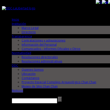
Jueves, 6 de Agosto de 2026
Jueves, 6 de Agosto de 2026
Inicio
Institución
Marco Legal
Directorio
Transparencia
Contrataciones y adquisiciones
Información del Personal
Comunicados – Informes Oficiales y Otros
Normatividad
Resoluciones directorales
Resoluciones administrativas
DDC
Quienes Somos
Ubicación
Contáctanos
Proyecto Especial Complejo Arqueológico Chan Chan
Museo de Sitio Chan Chan
Noticias
Buscar →