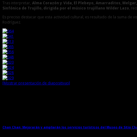
Tras interpretar,
Alma Corazón y Vida, El Plebeyo, Amarraditos, Melgar, 
Sinfónica de Trujillo, dirigida por el músico trujillano Wilder Lazo
, re
Es preciso destacar que esta actividad cultural, es resultado de la suma de vo
Rodríguez.
[Mostrar presentación de diapositivas]
Entradas relacionadas
Chan Chan: Mejorarán y ampliarán los servicios turísticos del Museo de Sitio C