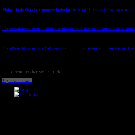
Ministerio de Cultura promueve la declaratoria de 17 inmuebles con valores cul
Chan Chan: Miles de trujillanos disfrutaron de la edición de febrero de museos
Chan Chan: Ministerio de Cultura vigila cumplimiento de demolición de constru
Los comentarios han sido cerrados.
Regresar arriba ↑