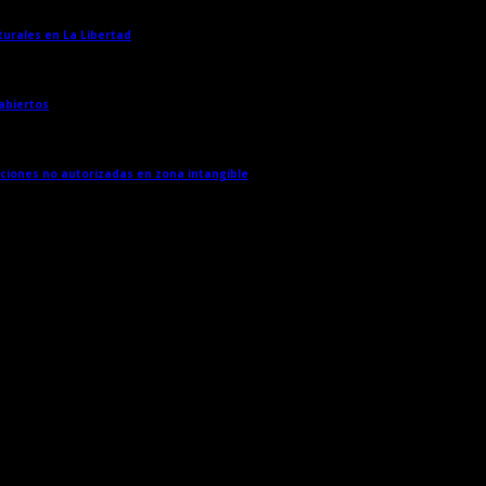
turales en La Libertad
→
 abiertos
→
cciones no autorizadas en zona intangible
→