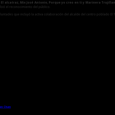
El alcatraz, Mix José Antonio, Porque yo creo en ti y Marinera Trujill
cibió el reconocimiento del público.
luntades que incluyó la activa colaboración del alcalde del centro poblado El Tró
han Chan
→