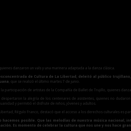
 por el Día de la Jura de la Bandera
o, quienes danzaron un vals y una marinera adaptada a la danza clásica.
Desconcentrada de Cultura de La Libertad, deleitó al público trujilla
ruana
, que se realizó el último martes 7 de junio.
 la participación de artistas de la Compañía de Ballet de Trujillo, quienes danz
que despertaron la alegría de los centenares de asistentes, quienes no duda
uanidad y permitió el disfrute de niños, jóvenes y adultos.
 Libertad, Régulo Franco, destacó que el acceso a los derechos culturales es p
 lo hacemos posible. Que las melodías de nuestra música nacional, int
inación. Es momento de celebrar la cultura que nos une y nos hace gra