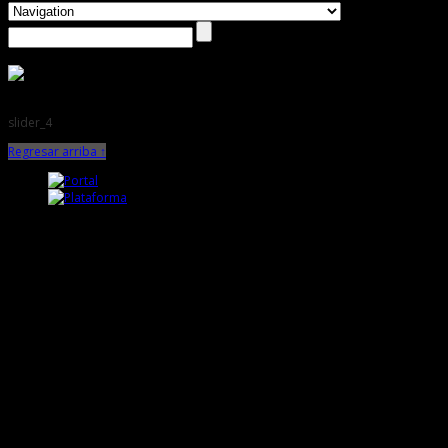
slider_4
Regresar arriba ↑