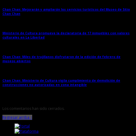
Chan Chan: Mejorarán y ampliarán los servicios turísticos del Museo de Sitio
Chan Chan
→
Ministerio de Cultura promueve la declaratoria de 17 inmuebles con valores
culturales en La Libertad
→
Chan Chan: Miles de trujillanos disfrutaron de la edición de febrero de
museos abiertos
→
Chan Chan: Ministerio de Cultura vigila cumplimiento de demolición de
construcciones no autorizadas en zona intangible
→
Los comentarios han sido cerrados.
Regresar arriba ↑