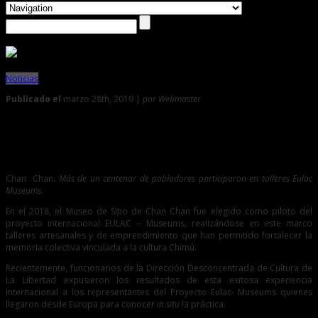
Noticias
Publicado el
marzo 28th, 2019 |
por Webmaster
0
Exponen resultados de talleres financiados por la Unión
Europea
Chan Chan.
Más de un centenar de pobladores participaron en talleres Eulac
Museums.
En el 2018, el Museo de Sitio de Chan Chan fue elegido como piloto del
proyecto internacional EULAC – Museums, realizándose en este marco
talleres artesanales y de emprendimiento que han permitido fortalecer la
memoria colectiva vinculada a la cultura Chimú.
Recientemente, funcionarios de la Dirección Desconcentrada de Cultura de
La Libertad expusieron los resultados de esta exitosa experiencia
internacional a los representantes del Proyecto Eulac- Museums quienes
llegaron desde Europa para conocer
in situ
la práctica.