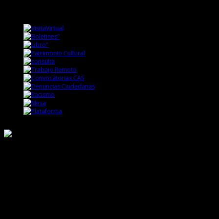
Responsable de Transparencia
Ministerio de Cultura
Dirección Desconcentrada de Cultura La Libertad
Todos los Derechos Reservados © 2015
Jr. Independencia N° 572
Trujillo - La Libertad