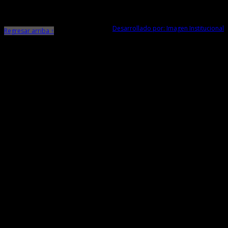
Telf. Central: 044-248744
Desarrollado por: Imagen Institucional
Regresar arriba ↑