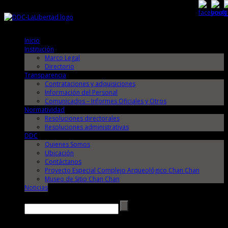
Jueves, 6 de Agosto de 2026
Jueves, 6 de Agosto de 2026
Inicio
Institución
Marco Legal
Directorio
Transparencia
Contrataciones y adquisiciones
Información del Personal
Comunicados – Informes Oficiales y Otros
Normatividad
Resoluciones directorales
Resoluciones administrativas
DDC
Quienes Somos
Ubicación
Contáctanos
Proyecto Especial Complejo Arqueológico Chan Chan
Museo de Sitio Chan Chan
Noticias
Buscar →