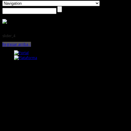
slider_4
Regresar arriba ↑