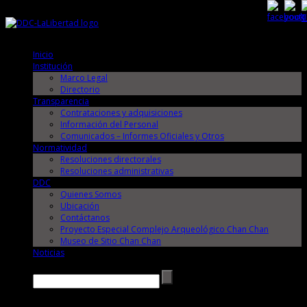
Jueves, 6 de Agosto de 2026
Jueves, 6 de Agosto de 2026
Inicio
Institución
Marco Legal
Directorio
Transparencia
Contrataciones y adquisiciones
Información del Personal
Comunicados – Informes Oficiales y Otros
Normatividad
Resoluciones directorales
Resoluciones administrativas
DDC
Quienes Somos
Ubicación
Contáctanos
Proyecto Especial Complejo Arqueológico Chan Chan
Museo de Sitio Chan Chan
Noticias
Buscar →