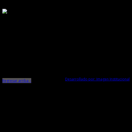
Responsable de Transparencia
Ministerio de Cultura
Dirección Desconcentrada de Cultura La Libertad
Todos los Derechos Reservados © 2015
Jr. Independencia N° 572
Trujillo - La Libertad
Telf. Central: 044-248744
Desarrollado por: Imagen Institucional
Regresar arriba ↑