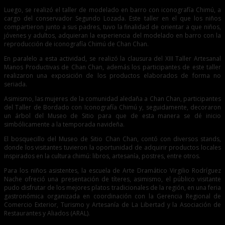
Luego, se realizó el taller de modelado en barro con iconografía Chimú, a
cargo del conservador Segundo Lozada. Este taller en el que los niños
compartieron junto a sus padres, tuvo la finalidad de orientar a que niños,
jóvenes y adultos, adquieran la experiencia del modelado en barro con la
reproducción de iconografía Chimú de Chan Chan.
En paralelo a esta actividad, se realizó la clausura del XIII Taller Artesanal
Manos Productivas de Chan Chan, además los participantes de este taller
realizaron una exposición de los productos elaborados de forma no
seriada.
Asimismo, las mujeres de la comunidad aledaña a Chan Chan, participantes
del Taller de Bordado con Iconografía Chimú y, seguidamente, decoraron
un árbol del Museo de Sitio para que de esta manera se dé inicio
simbólicamente a la temporada navideña.
El bosquecillo del Museo de Sitio Chan Chan, contó con diversos stands,
donde los visitantes tuvieron la oportunidad de adquirir productos locales
inspirados en la cultura chimú: libros, artesanía, postres, entre otros.
Para los niños asistentes, la escuela de Arte Dramático Virgilio Rodríguez
Nache ofreció una presentación de títeres, asimismo, el público visitante
pudo disfrutar de los mejores platos tradicionales de la región, en una feria
gastronómica organizada en coordinación con la Gerencia Regional de
Comercio Exterior, Turismo y Artesanía de La Libertad y la Asociación de
Restaurantes y Aliados (ARAL).