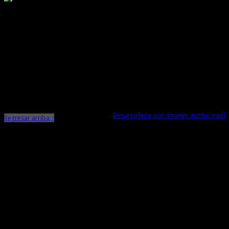
Responsable de Transparencia
Ministerio de Cultura
Dirección Desconcentrada de Cultura La Libertad
Todos los Derechos Reservados © 2015
Jr. Independencia N° 572
Trujillo - La Libertad
Telf. Central: 044-248744
Desarrollado por: Imagen Institucional
Regresar arriba ↑