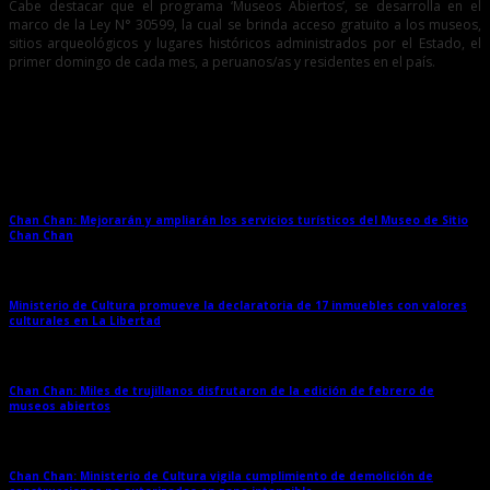
Cabe destacar que el programa ‘Museos Abiertos’, se desarrolla en el
marco de la Ley N° 30599, la cual se brinda acceso gratuito a los museos,
sitios arqueológicos y lugares históricos administrados por el Estado, el
primer domingo de cada mes, a peruanos/as y residentes en el país.
Entradas relacionadas
Chan Chan: Mejorarán y ampliarán los servicios turísticos del Museo de Sitio
Chan Chan
→
Ministerio de Cultura promueve la declaratoria de 17 inmuebles con valores
culturales en La Libertad
→
Chan Chan: Miles de trujillanos disfrutaron de la edición de febrero de
museos abiertos
→
Chan Chan: Ministerio de Cultura vigila cumplimiento de demolición de