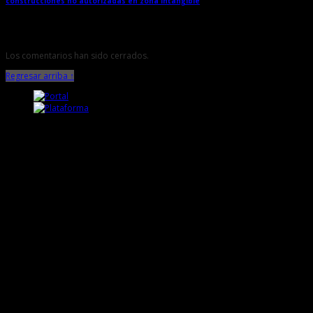
construcciones no autorizadas en zona intangible
→
Los comentarios han sido cerrados.
Regresar arriba ↑