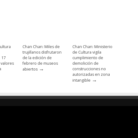
ultura
Chan Chan: Miles de
Chan Chan: Ministerio
trujillanos disfrutaron
de Cultura vigila
e 17
de la edición de
cumplimiento de
 valores
febrero de museos
demolición de
→
a
construcciones no
abiertos
autorizadas en zona
→
intangible
Responsable de
Ministerio de Cultura
Transparencia
Dirección Desconcentrada de Cultur
La Libertad