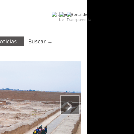
oticias
Buscar →
›