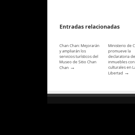
Entradas relacionadas
Chan Chan: Mejorarán
Ministerio de C
y ampliarán los
promueve la
servicios turísticos del
declaratoria d
Museo de Sitio Chan
inmuebles con
→
culturales en L
Chan
→
Libertad