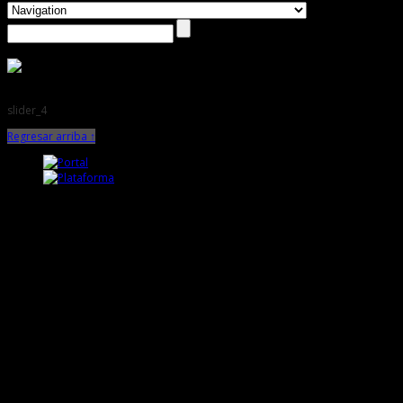
slider_4
Regresar arriba ↑