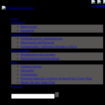
Jueves, 6 de Agosto de 2026
Jueves, 6 de Agosto de 2026
Inicio
Institución
Marco Legal
Directorio
Transparencia
Contrataciones y adquisiciones
Información del Personal
Comunicados – Informes Oficiales y Otros
Normatividad
Resoluciones directorales
Resoluciones administrativas
DDC
Quienes Somos
Ubicación
Contáctanos
Proyecto Especial Complejo Arqueológico Chan Chan
Museo de Sitio Chan Chan
Noticias
Buscar →