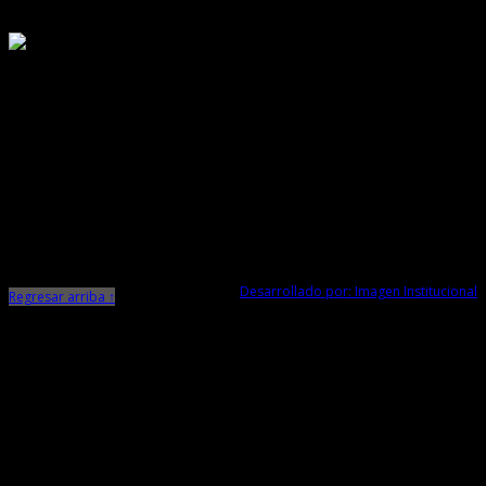
Responsable de Transparencia
Ministerio de Cultura
Dirección Desconcentrada de Cultura La Libertad
Todos los Derechos Reservados © 2015
Jr. Independencia N° 572
Trujillo - La Libertad
Telf. Central: 044-248744
Desarrollado por: Imagen Institucional
Regresar arriba ↑