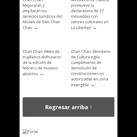
Mejorarán y
promueve la
ampliarán los
declaratoria de 17
servicios turísticos del
inmuebles con
Museo de Sitio Chan
valores culturales en
→
→
Chan
La Libertad
Chan Chan: Miles de
Chan Chan: Ministerio
trujillanos disfrutaron
de Cultura vigila
de la edición de
cumplimiento de
febrero de museos
demolición de
→
construcciones no
abiertos
autorizadas en zona
→
intangible
Regresar arriba ↑