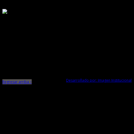
Responsable de Transparencia
Ministerio de Cultura
Dirección Desconcentrada de Cultura La Libertad
Todos los Derechos Reservados © 2015
Jr. Independencia N° 572
Trujillo - La Libertad
Telf. Central: 044-248744
Desarrollado por: Imagen Institucional
Regresar arriba ↑