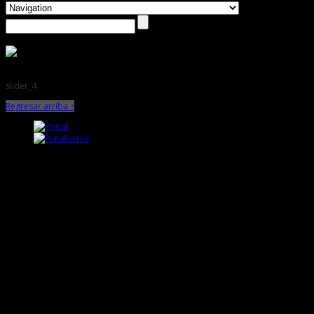
slider_4
Regresar arriba ↑