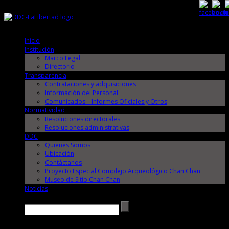
Jueves, 6 de Agosto de 2026
Jueves, 6 de Agosto de 2026
Inicio
Institución
Marco Legal
Directorio
Transparencia
Contrataciones y adquisiciones
Información del Personal
Comunicados – Informes Oficiales y Otros
Normatividad
Resoluciones directorales
Resoluciones administrativas
DDC
Quienes Somos
Ubicación
Contáctanos
Proyecto Especial Complejo Arqueológico Chan Chan
Museo de Sitio Chan Chan
Noticias
Buscar →