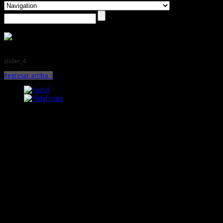
slider_4
Regresar arriba ↑