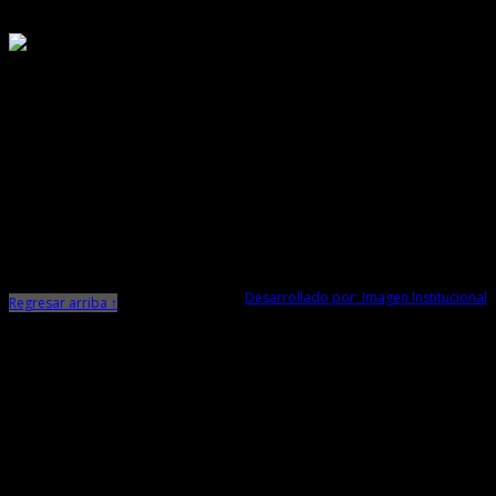
Responsable de Transparencia
Ministerio de Cultura
Dirección Desconcentrada de Cultura La Libertad
Todos los Derechos Reservados © 2015
Jr. Independencia N° 572
Trujillo - La Libertad
Telf. Central: 044-248744
Desarrollado por: Imagen Institucional
Regresar arriba ↑