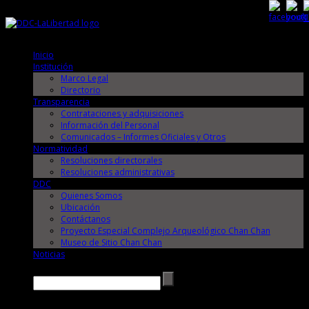
Domingo, 9 de Agosto de 2026
Domingo, 9 de Agosto de 2026
Inicio
Institución
Marco Legal
Directorio
Transparencia
Contrataciones y adquisiciones
Información del Personal
Comunicados – Informes Oficiales y Otros
Normatividad
Resoluciones directorales
Resoluciones administrativas
DDC
Quienes Somos
Ubicación
Contáctanos
Proyecto Especial Complejo Arqueológico Chan Chan
Museo de Sitio Chan Chan
Noticias
Buscar →