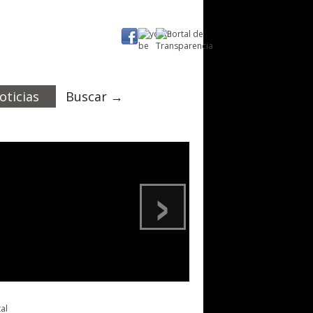
oticias
Buscar →
›