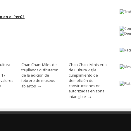
 en el Perú?
ultura
Chan Chan: Miles de
Chan Chan: Ministerio
trujillanos disfrutaron
de Cultura vigila
e 17
de la edición de
cumplimiento de
 valores
febrero de museos
demolición de
→
a
construcciones no
abiertos
autorizadas en zona
→
intangible