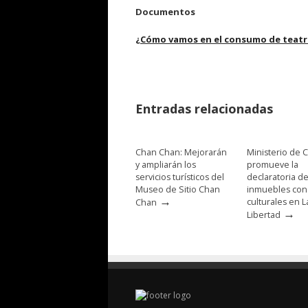
Documentos
¿Cómo vamos en el consumo de teatro
Entradas relacionadas
Chan Chan: Mejorarán
Ministerio de C
y ampliarán los
promueve la
servicios turísticos del
declaratoria d
Museo de Sitio Chan
inmuebles con
→
culturales en L
Chan
→
Libertad