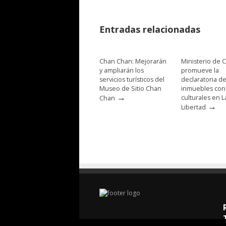
Entradas relacionadas
Chan Chan: Mejorarán
Ministerio de C
y ampliarán los
promueve la
servicios turísticos del
declaratoria d
Museo de Sitio Chan
inmuebles con
→
culturales en L
Chan
→
Libertad