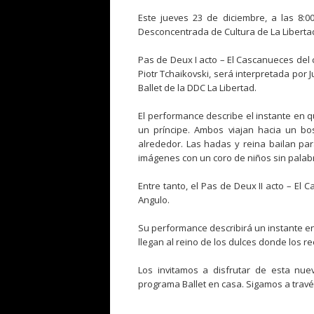
Este jueves 23 de diciembre, a las 8:00
Desconcentrada de Cultura de La Liberta
Pas de Deux I acto – El Cascanueces del c
Piotr Tchaikovski, será interpretada por J
Ballet de la DDC La Libertad.
El performance describe el instante en q
un príncipe. Ambos viajan hacia un b
alrededor. Las hadas y reina bailan par
imágenes con un coro de niños sin palab
Entre tanto, el Pas de Deux II acto – El
Angulo.
Su performance describirá un instante en
llegan al reino de los dulces donde los re
Los invitamos a disfrutar de esta nu
programa Ballet en casa. Sigamos a travé