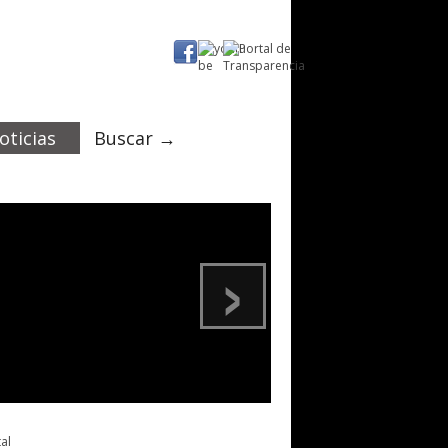
oticias
Buscar →
›