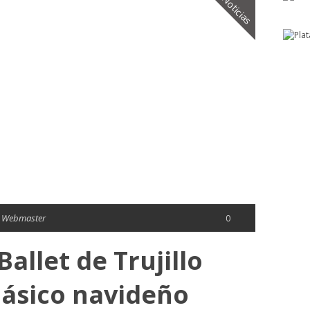
Noticias
 Webmaster
0
allet de Trujillo
lásico navideño