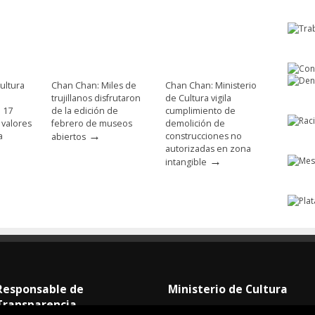
ultura
Chan Chan: Miles de
Chan Chan: Ministerio
trujillanos disfrutaron
de Cultura vigila
e 17
de la edición de
cumplimiento de
 valores
febrero de museos
demolición de
→
a
construcciones no
abiertos
autorizadas en zona
→
intangible
Responsable de
Ministerio de Cultura
Transparencia
Dirección Desconcentrada de Cultur