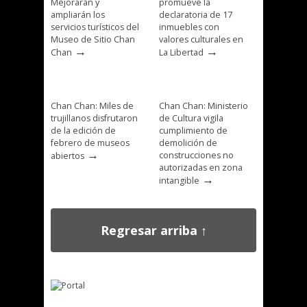
Mejorarán y
promueve la
ampliarán los
declaratoria de 17
servicios turísticos del
inmuebles con
Museo de Sitio Chan
valores culturales en
→
→
Chan
La Libertad
Chan Chan: Miles de
Chan Chan: Ministerio
trujillanos disfrutaron
de Cultura vigila
de la edición de
cumplimiento de
febrero de museos
demolición de
→
construcciones no
abiertos
autorizadas en zona
→
intangible
Regresar arriba ↑