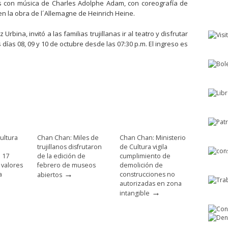
s con música de Charles Adolphe Adam, con coreografía de
 en la obra de l´Allemagne de Heinrich Heine.
 Urbina, invitó a las familias trujillanas ir al teatro y disfrutar
días 08, 09 y 10 de octubre desde las 07:30 p.m. El ingreso es
ultura
Chan Chan: Miles de
Chan Chan: Ministerio
trujillanos disfrutaron
de Cultura vigila
e 17
de la edición de
cumplimiento de
 valores
febrero de museos
demolición de
→
a
construcciones no
abiertos
autorizadas en zona
→
intangible