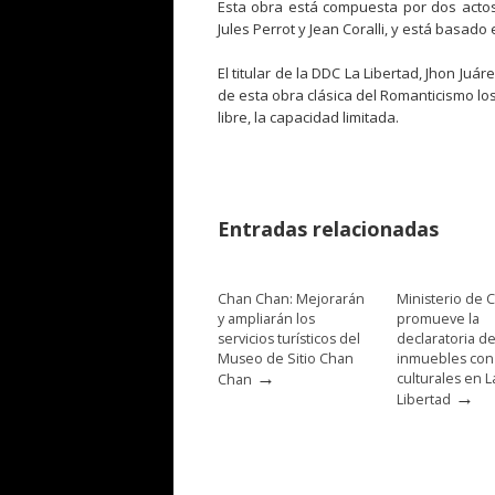
Esta obra está compuesta por dos acto
Jules Perrot y Jean Coralli, y está basado
El titular de la DDC La Libertad, Jhon Juárez
de esta obra clásica del Romanticismo los 
libre, la capacidad limitada.
Entradas relacionadas
Chan Chan: Mejorarán
Ministerio de C
y ampliarán los
promueve la
servicios turísticos del
declaratoria d
Museo de Sitio Chan
inmuebles con
→
culturales en L
Chan
→
Libertad