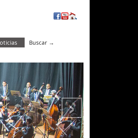
oticias
Buscar →
›