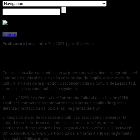
Noticias
Publicado el
noviembre 7th, 2023 |
por Webmaster
0
Comunicado
Con relación a las constantes afectaciones contra los bienes integrantes del
Patrimonio Cultural de la Nación en la ciudad de Trujillo, el Ministerio de
Cultura, a través de la Dirección Desconcentrada de Cultura de La Libertad,
comunica a la opinión pública lo siguiente:
1. La Ley 28296, Ley General del Patrimonio Cultural de la Nación (PCN),
establece competencias compartidas con las municipalidades para la
defensa y protección de los bienes integrantes del PCN.
2. Respecto al uso de los espacios públicos, estos deben preservar la
unidad y carácter de su conjunto, sin introducir diseños, materiales ni
elementos urbanos atípicos. Esto, según el Artículo 29° de la Directiva N°
001-2005-INC/DREPH-DG y artículo 23 de la Norma A 140 del Reglamento
Nacional de Edificaciones.