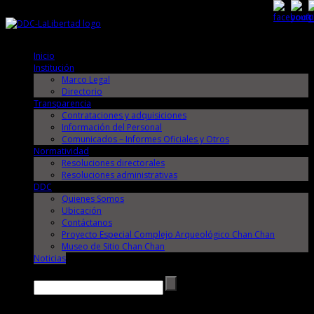
Jueves, 6 de Agosto de 2026
Jueves, 6 de Agosto de 2026
Inicio
Institución
Marco Legal
Directorio
Transparencia
Contrataciones y adquisiciones
Información del Personal
Comunicados – Informes Oficiales y Otros
Normatividad
Resoluciones directorales
Resoluciones administrativas
DDC
Quienes Somos
Ubicación
Contáctanos
Proyecto Especial Complejo Arqueológico Chan Chan
Museo de Sitio Chan Chan
Noticias
Buscar →