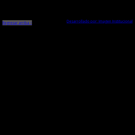
Trujillo - La Libertad
Telf. Central: 044-248744
Desarrollado por: Imagen Institucional
Regresar arriba ↑