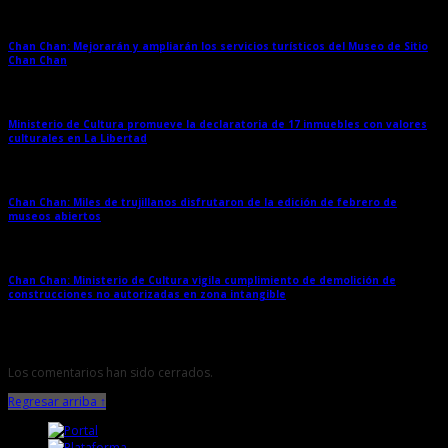
Chan Chan: Mejorarán y ampliarán los servicios turísticos del Museo de Sitio
Chan Chan
→
Ministerio de Cultura promueve la declaratoria de 17 inmuebles con valores
culturales en La Libertad
→
Chan Chan: Miles de trujillanos disfrutaron de la edición de febrero de
museos abiertos
→
Chan Chan: Ministerio de Cultura vigila cumplimiento de demolición de
construcciones no autorizadas en zona intangible
→
Los comentarios han sido cerrados.
Regresar arriba ↑