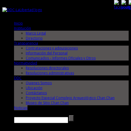
Sábado, 8 de Agosto de 2026
Sábado, 8 de Agosto de 2026
Inicio
Institución
Marco Legal
Directorio
Transparencia
Contrataciones y adquisiciones
Información del Personal
Comunicados – Informes Oficiales y Otros
Normatividad
Resoluciones directorales
Resoluciones administrativas
DDC
Quienes Somos
Ubicación
Contáctanos
Proyecto Especial Complejo Arqueológico Chan Chan
Museo de Sitio Chan Chan
Noticias
Buscar →