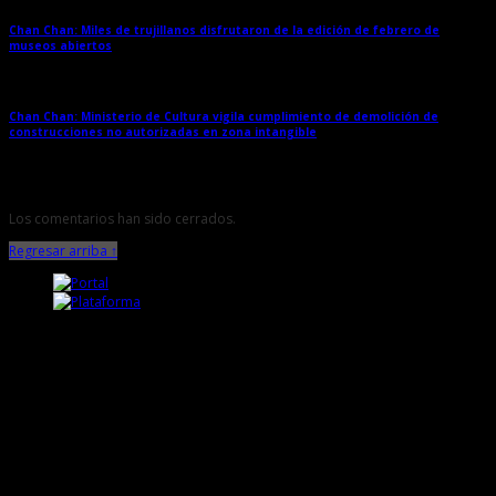
Chan Chan: Miles de trujillanos disfrutaron de la edición de febrero de
museos abiertos
→
Chan Chan: Ministerio de Cultura vigila cumplimiento de demolición de
construcciones no autorizadas en zona intangible
→
Los comentarios han sido cerrados.
Regresar arriba ↑