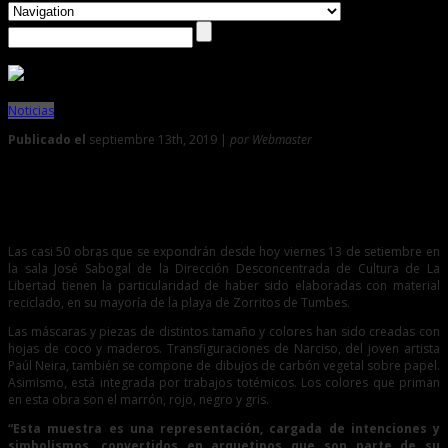
Noticias
Publicado el
septiembre 13th, 2019 |
por Webmaster
0
Con material reciclado del mar crean obra
“Transfiguraciones de Narciso”
Las casi 50 obras que se expondrán desde hoy viernes 13 de setiembre en
la sala José Sabogal de la Dirección Desconcentrada de Cultura de La
Libertad tienen la particularidad de haber sido elaboradas con material
reciclado, en su mayoría de la playa de Zorritos de Tumbes.
Las máscaras y piezas de distintos tamaño y colores han sido creadas con
hojas de coco y maderos. Transfiguraciones de Narciso, del joven artista
Paúl Neira, también se compone de dibujos de carbón vegetal sobre papel.
Asimismo, está integrada por trabajos totémicos. Los colores que priman
en esta obra son el marrón, rojo, negro y gris.
“Esta muestra es una representación, cargada de intenciones y
simbolismos, convertidos en arquetipos que son parte de su