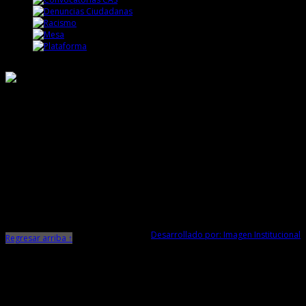
Responsable de Transparencia
Ministerio de Cultura
Dirección Desconcentrada de Cultura La Libertad
Todos los Derechos Reservados © 2015
Jr. Independencia N° 572
Trujillo - La Libertad
Telf. Central: 044-248744
Desarrollado por: Imagen Institucional
Regresar arriba ↑