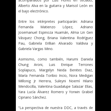
acompañados por Luis Flores en teclado,
Alberto Alva en la guitarra y Marisol León en
el bajo electrónico.
Entre los intérpretes participarán: Adriana
Fernanda Matienzo López, Adriano
Josemanuel Espinoza Huamán, Alma Lin Gen
Vásquez Chong, Briana Valentina Rodríguez
Pau, Gabriela Erillian Alvarado Valdivia y
Gabriela Vargas Mino.
Asimismo, como también, Harumi Daniela
Chung Aroni, Luis Enrique Terrones
Soplapuco, Margelyn Neida Benites Diaz,
María Fernanda Toribio Incio, Nora Medigan
Millonig Jr Herrera, Suleyni Noemí Hilario
Mendocilla, Valentina Guadalupe Salazar Elías,
Yara Lucía Álvarez Romero y Yorwin Grabiel
Cipriano Sánchez.
“La perspectiva de nuestra DDC, a través de