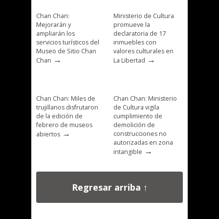
Chan Chan:
Ministerio de Cultura
Mejorarán y
promueve la
ampliarán los
declaratoria de 17
servicios turísticos del
inmuebles con
Museo de Sitio Chan
valores culturales en
→
→
Chan
La Libertad
Chan Chan: Miles de
Chan Chan: Ministerio
trujillanos disfrutaron
de Cultura vigila
de la edición de
cumplimiento de
febrero de museos
demolición de
→
construcciones no
abiertos
autorizadas en zona
→
intangible
Regresar arriba ↑