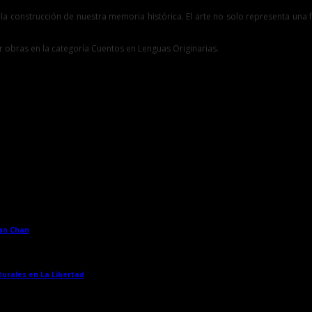
 la construcción de nuestra memoria histórica. El arte no solo representa un
r obras en la categoría Cuentos en Lenguas Originarias.
han Chan
→
turales en La Libertad
→