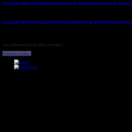
Chan Chan: Miles de trujillanos disfrutaron de la edición de febrero de museos
Chan Chan: Ministerio de Cultura vigila cumplimiento de demolición de constru
Los comentarios han sido cerrados.
Regresar arriba ↑