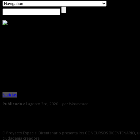
Noticias
Publicado el
agosto 3rd, 2020 |
por Webmaster
0
Participa del concurso de cuentos en lenguas originarias
El Proyecto Especial Bicentenario presenta los CONCURSOS BICENTENARIO, una
ciudadanía creadora.