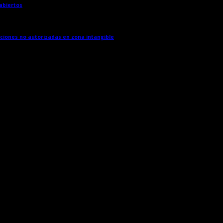
 abiertos
→
cciones no autorizadas en zona intangible
→