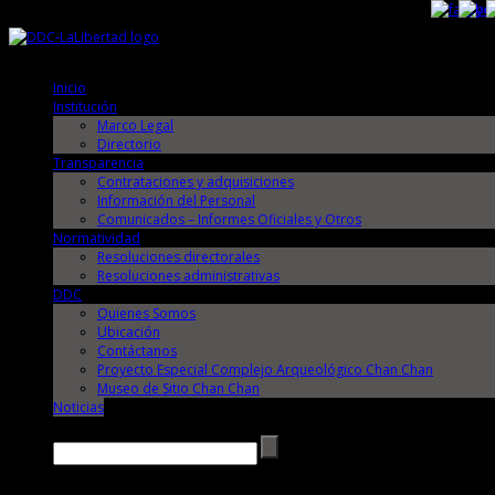
Viernes, 7 de Agosto de 2026
Viernes, 7 de Agosto de 2026
Inicio
Institución
Marco Legal
Directorio
Transparencia
Contrataciones y adquisiciones
Información del Personal
Comunicados – Informes Oficiales y Otros
Normatividad
Resoluciones directorales
Resoluciones administrativas
DDC
Quienes Somos
Ubicación
Contáctanos
Proyecto Especial Complejo Arqueológico Chan Chan
Museo de Sitio Chan Chan
Noticias
Buscar →