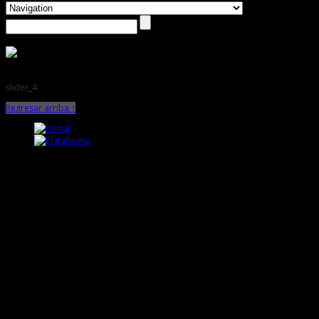
slider_4
Regresar arriba ↑