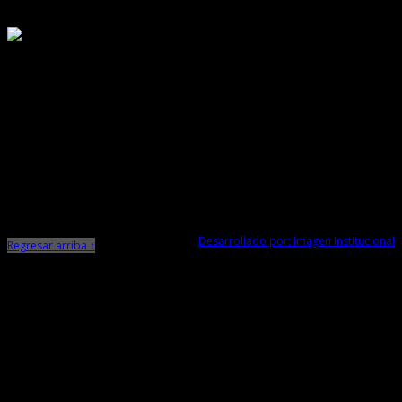
Responsable de Transparencia
Ministerio de Cultura
Dirección Desconcentrada de Cultura La Libertad
Todos los Derechos Reservados © 2015
Jr. Independencia N° 572
Trujillo - La Libertad
Telf. Central: 044-248744
Desarrollado por: Imagen Institucional
Regresar arriba ↑