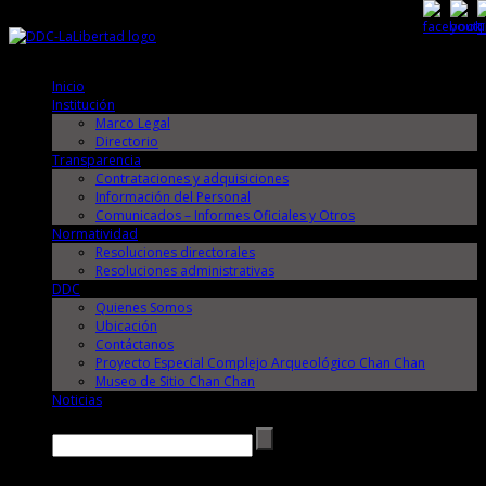
Jueves, 6 de Agosto de 2026
Jueves, 6 de Agosto de 2026
Inicio
Institución
Marco Legal
Directorio
Transparencia
Contrataciones y adquisiciones
Información del Personal
Comunicados – Informes Oficiales y Otros
Normatividad
Resoluciones directorales
Resoluciones administrativas
DDC
Quienes Somos
Ubicación
Contáctanos
Proyecto Especial Complejo Arqueológico Chan Chan
Museo de Sitio Chan Chan
Noticias
Buscar →