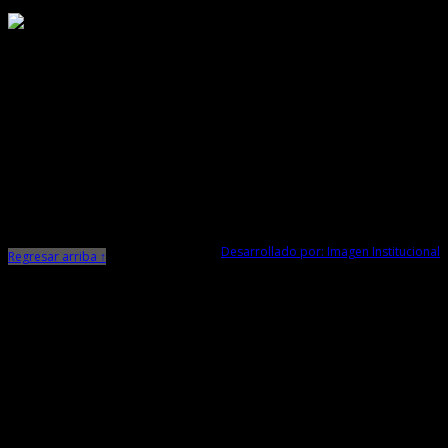
Responsable de Transparencia
Ministerio de Cultura
Dirección Desconcentrada de Cultura La Libertad
Todos los Derechos Reservados © 2015
Jr. Independencia N° 572
Trujillo - La Libertad
Telf. Central: 044-248744
Desarrollado por: Imagen Institucional
Regresar arriba ↑