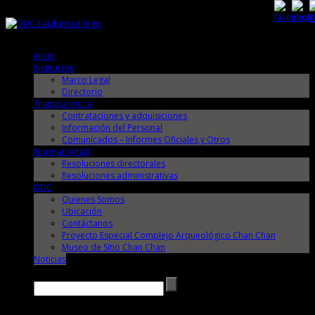
Sábado, 8 de Agosto de 2026
Sábado, 8 de Agosto de 2026
Inicio
Institución
Marco Legal
Directorio
Transparencia
Contrataciones y adquisiciones
Información del Personal
Comunicados – Informes Oficiales y Otros
Normatividad
Resoluciones directorales
Resoluciones administrativas
DDC
Quienes Somos
Ubicación
Contáctanos
Proyecto Especial Complejo Arqueológico Chan Chan
Museo de Sitio Chan Chan
Noticias
Buscar →