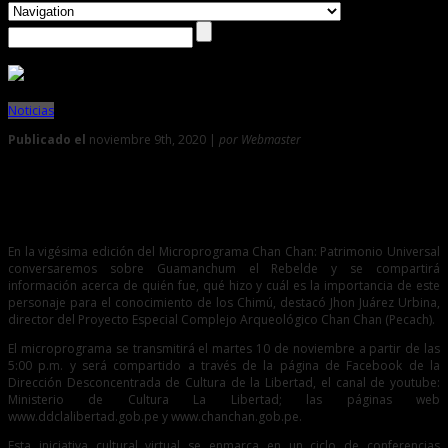
Noticias
Publicado el
noviembre 9th, 2020 |
por Webmaster
0
Conozca a Guamanchum importante personaje de la
Cultura Chimú
En la vigésima edición del Microprograma Chan Chan: Patrimonio Universal
conversaremos sobre Guamanchum el Rebelde y se compartirá
información acerca de quién fue, qué hizo y cuál es la importancia de este
personaje para el conocimiento de los Chimú, destacó Jhon Juárez Urbina,
director del Proyecto Especial Complejo Arqueológico Chan Chan (Pecach).
El microprograma se transmitirá el martes 10 de noviembre a partir de las
5:00 p.m. y será compartido a través de la página de Facebook de la
Dirección Desconcentrada de Cultura de la Libertad, el canal de youtube:
Ministerio de Cultura La Libertad; las páginas web
www.ddclalibertad.gob.pe y www.chanchan.gob.pe.
Esta iniciativa cultural virtual se enmarca en un ciclo de conferencias