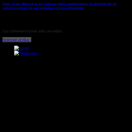
Chan Chan: Ministerio de Cultura vigila cumplimiento de demolición de
construcciones no autorizadas en zona intangible
→
Los comentarios han sido cerrados.
Regresar arriba ↑