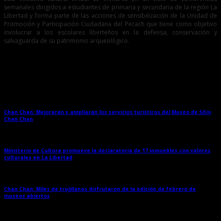
semanales dirigidos a estudiantes de primaria y secundaria de la región La
Libertad y forma parte de las acciones de sensibilización de la Unidad de
Promoción y Participación Ciudadana del Pecach que tiene como objetivo
involucrar a los escolares liberteños en la defensa, conservación y
salvaguarda de su patrimonio arqueológico.
Entradas relacionadas
Chan Chan: Mejorarán y ampliarán los servicios turísticos del Museo de Sitio
Chan Chan
→
Ministerio de Cultura promueve la declaratoria de 17 inmuebles con valores
culturales en La Libertad
→
Chan Chan: Miles de trujillanos disfrutaron de la edición de febrero de
museos abiertos
→