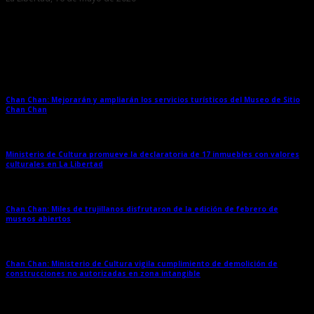
Entradas relacionadas
Chan Chan: Mejorarán y ampliarán los servicios turísticos del Museo de Sitio
Chan Chan
→
Ministerio de Cultura promueve la declaratoria de 17 inmuebles con valores
culturales en La Libertad
→
Chan Chan: Miles de trujillanos disfrutaron de la edición de febrero de
museos abiertos
→
Chan Chan: Ministerio de Cultura vigila cumplimiento de demolición de
construcciones no autorizadas en zona intangible
→