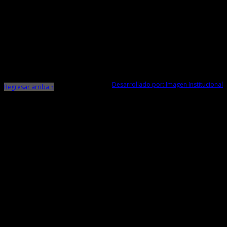
Ministerio de Cultura
Dirección Desconcentrada de Cultura La Libertad
Todos los Derechos Reservados © 2015
Jr. Independencia N° 572
Trujillo - La Libertad
Telf. Central: 044-248744
Desarrollado por: Imagen Institucional
Regresar arriba ↑