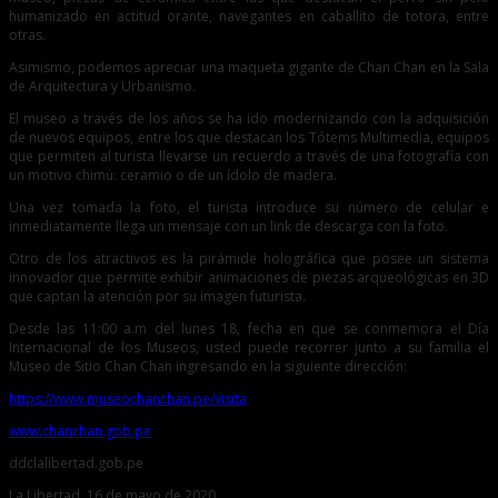
humanizado en actitud orante, navegantes en caballito de totora, entre
otras.
Asimismo, podemos apreciar una maqueta gigante de Chan Chan en la Sala
de Arquitectura y Urbanismo.
El museo a través de los años se ha ido modernizando con la adquisición
de nuevos equipos, entre los que destacan los Tótems Multimedia, equipos
que permiten al turista llevarse un recuerdo a través de una fotografía con
un motivo chimú: ceramio o de un ídolo de madera.
Una vez tomada la foto, el turista introduce su número de celular e
inmediatamente llega un mensaje con un link de descarga con la foto.
Otro de los atractivos es la pirámide holográfica que posee un sistema
innovador que permite exhibir animaciones de piezas arqueológicas en 3D
que captan la atención por su imagen futurista.
Desde las 11:00 a.m del lunes 18, fecha en que se conmemora el Día
Internacional de los Museos, usted puede recorrer junto a su familia el
Museo de Sitio Chan Chan ingresando en la siguiente dirección:
https://www.museochanchan.pe/visita
www.chanchan.gob.pe
ddclalibertad.gob.pe
La Libertad, 16 de mayo de 2020