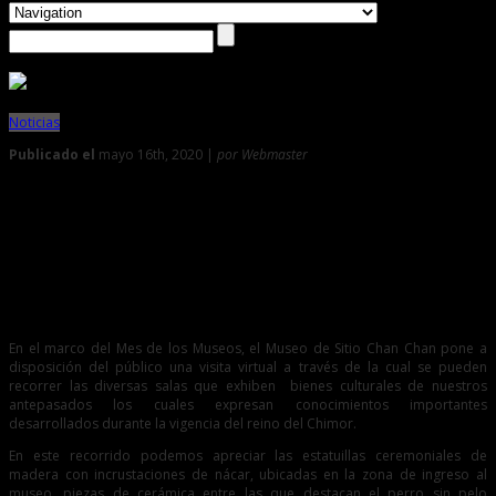
Noticias
Publicado el
mayo 16th, 2020 |
por Webmaster
0
Conozca algunas de las piezas que se exhiben en el Museo
de Chan Chan
Desde las 11:00 a.m del lunes 18, fecha en que se conmemora el Día
Internacional de los Museos, usted puede recorrer por sus increíbles
instalaciones.
En el marco del Mes de los Museos, el Museo de Sitio Chan Chan pone a
disposición del público una visita virtual a través de la cual se pueden
recorrer las diversas salas que exhiben bienes culturales de nuestros
antepasados los cuales expresan conocimientos importantes
desarrollados durante la vigencia del reino del Chimor.
En este recorrido podemos apreciar las estatuillas ceremoniales de
madera con incrustaciones de nácar, ubicadas en la zona de ingreso al
museo, piezas de cerámica entre las que destacan el perro sin pelo