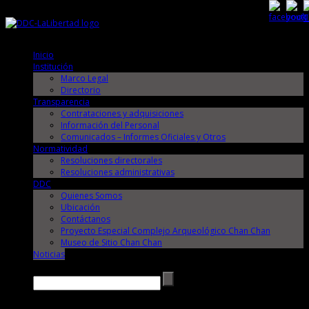
Lunes, 10 de Agosto de 2026
Lunes, 10 de Agosto de 2026
Inicio
Institución
Marco Legal
Directorio
Transparencia
Contrataciones y adquisiciones
Información del Personal
Comunicados – Informes Oficiales y Otros
Normatividad
Resoluciones directorales
Resoluciones administrativas
DDC
Quienes Somos
Ubicación
Contáctanos
Proyecto Especial Complejo Arqueológico Chan Chan
Museo de Sitio Chan Chan
Noticias
Buscar →