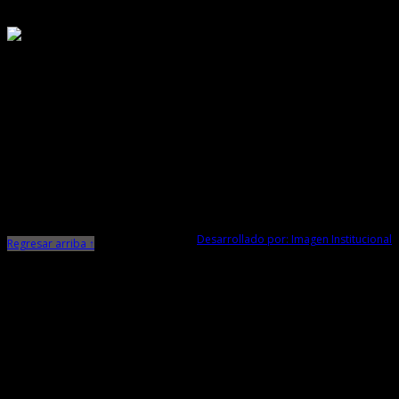
Responsable de Transparencia
Ministerio de Cultura
Dirección Desconcentrada de Cultura La Libertad
Todos los Derechos Reservados © 2015
Jr. Independencia N° 572
Trujillo - La Libertad
Telf. Central: 044-248744
Desarrollado por: Imagen Institucional
Regresar arriba ↑