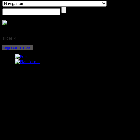
slider_4
Regresar arriba ↑