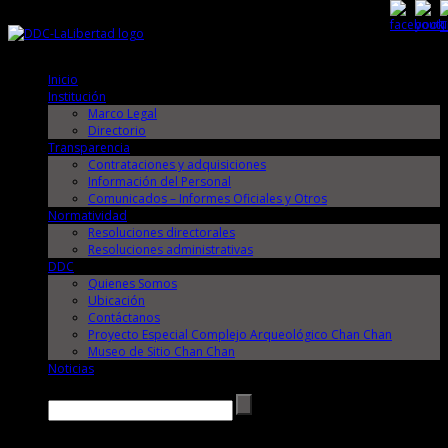
Sábado, 8 de Agosto de 2026
Sábado, 8 de Agosto de 2026
Inicio
Institución
Marco Legal
Directorio
Transparencia
Contrataciones y adquisiciones
Información del Personal
Comunicados – Informes Oficiales y Otros
Normatividad
Resoluciones directorales
Resoluciones administrativas
DDC
Quienes Somos
Ubicación
Contáctanos
Proyecto Especial Complejo Arqueológico Chan Chan
Museo de Sitio Chan Chan
Noticias
Buscar →