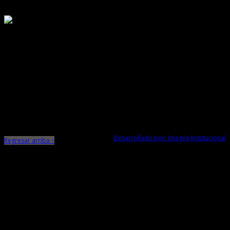
Responsable de Transparencia
Ministerio de Cultura
Dirección Desconcentrada de Cultura La Libertad
Todos los Derechos Reservados © 2015
Jr. Independencia N° 572
Trujillo - La Libertad
Telf. Central: 044-248744
Desarrollado por: Imagen Institucional
Regresar arriba ↑