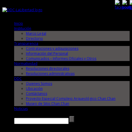
Domingo, 9 de Agosto de 2026
Domingo, 9 de Agosto de 2026
Inicio
Institución
Marco Legal
Directorio
Transparencia
Contrataciones y adquisiciones
Información del Personal
Comunicados – Informes Oficiales y Otros
Normatividad
Resoluciones directorales
Resoluciones administrativas
DDC
Quienes Somos
Ubicación
Contáctanos
Proyecto Especial Complejo Arqueológico Chan Chan
Museo de Sitio Chan Chan
Noticias
Buscar →