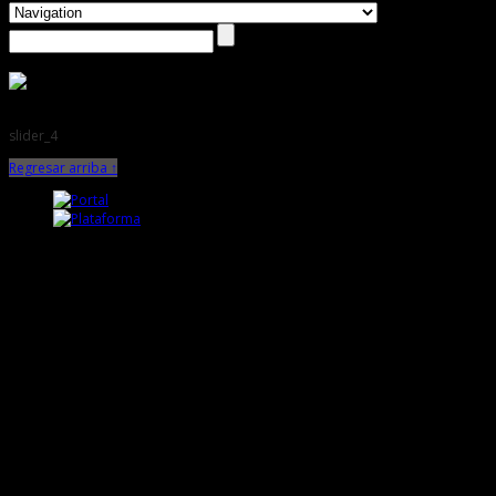
slider_4
Regresar arriba ↑