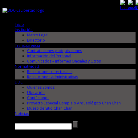
Sábado, 8 de Agosto de 2026
Sábado, 8 de Agosto de 2026
Inicio
Institución
Marco Legal
Directorio
Transparencia
Contrataciones y adquisiciones
Información del Personal
Comunicados – Informes Oficiales y Otros
Normatividad
Resoluciones directorales
Resoluciones administrativas
DDC
Quienes Somos
Ubicación
Contáctanos
Proyecto Especial Complejo Arqueológico Chan Chan
Museo de Sitio Chan Chan
Noticias
Buscar →