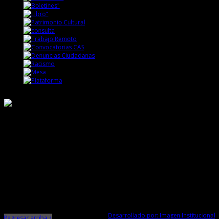
Responsable de Transparencia
Ministerio de Cultura
Dirección Desconcentrada de Cultura La Libertad
Todos los Derechos Reservados © 2015
Jr. Independencia N° 572
Trujillo - La Libertad
Telf. Central: 044-248744
Desarrollado por: Imagen Institucional
Regresar arriba ↑