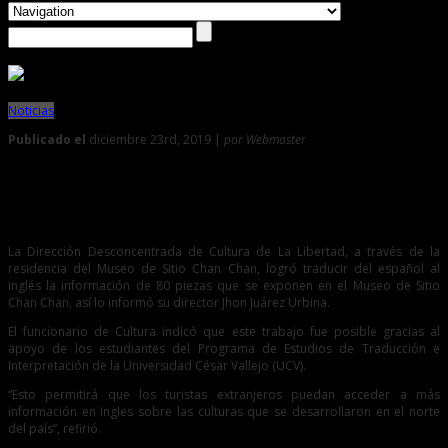
Noticias
Publicado el
diciembre 23rd, 2019 |
por Webmaster
0
Traducen paneles informativos de Museo de Sitio Chan
Chan
La Dirección Desconcentrada de Cultura de La Libertad, a través de la
residencia del Museo de Sitio Chan Chan, logró traducir del español al
inglés la información de 80 piezas que se exponen en el Museo de Sitio
Chan Chan, así lo informó su director Jhon Juárez Urbina.
El funcionario de Cultura indicó que este trabajo fue posible gracias al
apoyo de los estudiantes del Programa de Estudios de Traducción e
Interpretación de la Universidad César Vallejo (UCV).
“Esto permitirá que los turistas extranjeros puedan acceder a más
información en ingles sobre las culturas que se desarrollaron en el norte
del país”, refirió.