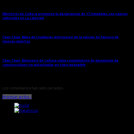
Ministerio de Cultura promueve la declaratoria de 17 inmuebles con valores
culturales en La Libertad
→
Chan Chan: Miles de trujillanos disfrutaron de la edición de febrero de
museos abiertos
→
Chan Chan: Ministerio de Cultura vigila cumplimiento de demolición de
construcciones no autorizadas en zona intangible
→
Los comentarios han sido cerrados.
Regresar arriba ↑