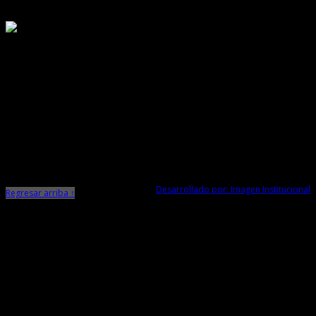
Responsable de Transparencia
Ministerio de Cultura
Dirección Desconcentrada de Cultura La Libertad
Todos los Derechos Reservados © 2015
Jr. Independencia N° 572
Trujillo - La Libertad
Telf. Central: 044-248744
Desarrollado por: Imagen Institucional
Regresar arriba ↑