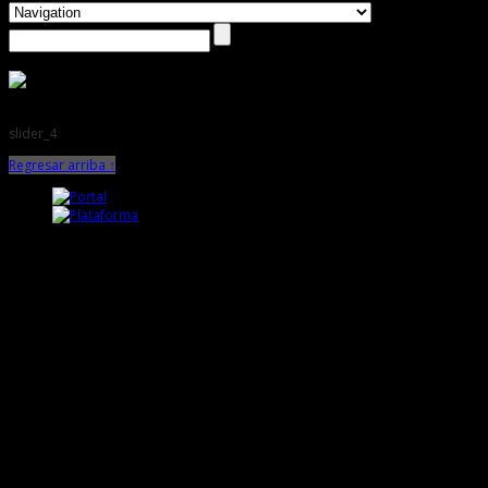
slider_4
Regresar arriba ↑