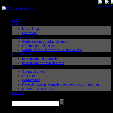
Jueves, 6 de Agosto de 2026
Jueves, 6 de Agosto de 2026
Inicio
Institución
Marco Legal
Directorio
Transparencia
Contrataciones y adquisiciones
Información del Personal
Comunicados – Informes Oficiales y Otros
Normatividad
Resoluciones directorales
Resoluciones administrativas
DDC
Quienes Somos
Ubicación
Contáctanos
Proyecto Especial Complejo Arqueológico Chan Chan
Museo de Sitio Chan Chan
Noticias
Buscar →