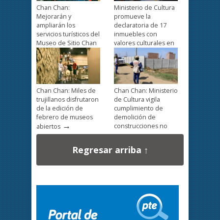
Chan Chan:
Ministerio de Cultura
Mejorarán y
promueve la
ampliarán los
declaratoria de 17
servicios turísticos del
inmuebles con
Museo de Sitio Chan
valores culturales en
→
→
Chan
La Libertad
Chan Chan: Miles de
Chan Chan: Ministerio
trujillanos disfrutaron
de Cultura vigila
de la edición de
cumplimiento de
febrero de museos
demolición de
→
construcciones no
abiertos
autorizadas en zona
→
intangible
Regresar arriba ↑