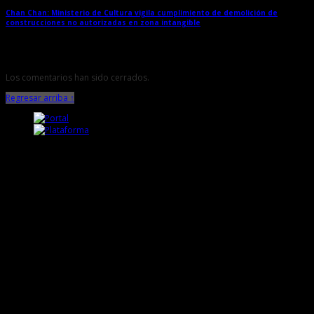
Chan Chan: Ministerio de Cultura vigila cumplimiento de demolición de
construcciones no autorizadas en zona intangible
→
Los comentarios han sido cerrados.
Regresar arriba ↑