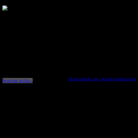
Responsable de Transparencia
Ministerio de Cultura
Dirección Desconcentrada de Cultura La Libertad
Todos los Derechos Reservados © 2015
Jr. Independencia N° 572
Trujillo - La Libertad
Telf. Central: 044-248744
Desarrollado por: Imagen Institucional
Regresar arriba ↑