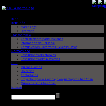
Sábado, 8 de Agosto de 2026
Sábado, 8 de Agosto de 2026
Inicio
Institución
Marco Legal
Directorio
Transparencia
Contrataciones y adquisiciones
Información del Personal
Comunicados – Informes Oficiales y Otros
Normatividad
Resoluciones directorales
Resoluciones administrativas
DDC
Quienes Somos
Ubicación
Contáctanos
Proyecto Especial Complejo Arqueológico Chan Chan
Museo de Sitio Chan Chan
Noticias
Buscar →