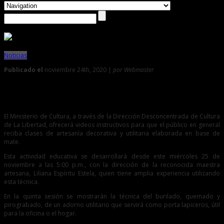
Noticias
Publicado el
noviembre 24th, 2020 |
por Webmaster
0
Aprenda a elaborar artesanía decorativa con mate
El Ministerio de Cultura, a través de la Dirección Desconcentrada de Cultura
de La Libertad, ofrecerá videos instructivos para que el público en general
reciba clases de artesanía decorativa y utilitaria elaborada en base de
mate.
Esta actividad educativa se desarrollará desde este miércoles 25 de
noviembre a las 5:00 p.m., con la dirección de la reconocida maestra
artesana, Liliana Espíritu Estela, quien tiene amplia experiencia utilizando
esta técnica.
En la quinta sesión se mostrarán la técnica del burilado, quemado y
pirograbado, de un adorno utilitario que servirá como porta lapiceros, útil
para la oficina o el hogar.