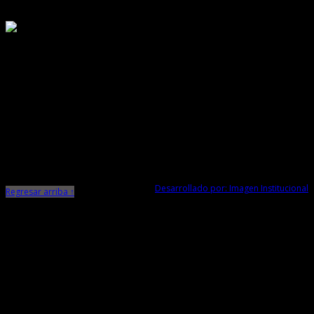
Responsable de Transparencia
Ministerio de Cultura
Dirección Desconcentrada de Cultura La Libertad
Todos los Derechos Reservados © 2015
Jr. Independencia N° 572
Trujillo - La Libertad
Telf. Central: 044-248744
Desarrollado por: Imagen Institucional
Regresar arriba ↑