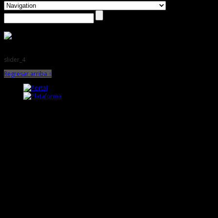
slider_4
Regresar arriba ↑