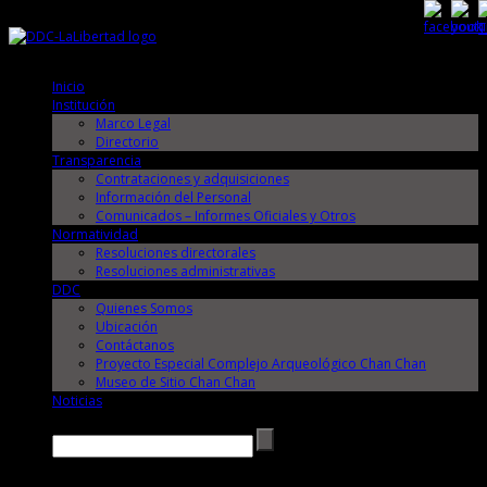
Viernes, 7 de Agosto de 2026
Viernes, 7 de Agosto de 2026
Inicio
Institución
Marco Legal
Directorio
Transparencia
Contrataciones y adquisiciones
Información del Personal
Comunicados – Informes Oficiales y Otros
Normatividad
Resoluciones directorales
Resoluciones administrativas
DDC
Quienes Somos
Ubicación
Contáctanos
Proyecto Especial Complejo Arqueológico Chan Chan
Museo de Sitio Chan Chan
Noticias
Buscar →