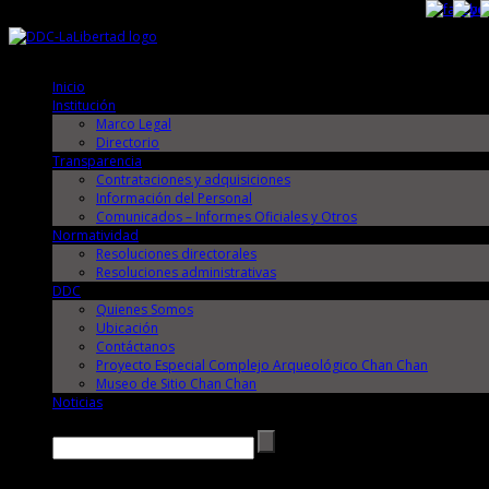
Sábado, 8 de Agosto de 2026
Sábado, 8 de Agosto de 2026
Inicio
Institución
Marco Legal
Directorio
Transparencia
Contrataciones y adquisiciones
Información del Personal
Comunicados – Informes Oficiales y Otros
Normatividad
Resoluciones directorales
Resoluciones administrativas
DDC
Quienes Somos
Ubicación
Contáctanos
Proyecto Especial Complejo Arqueológico Chan Chan
Museo de Sitio Chan Chan
Noticias
Buscar →