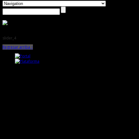
slider_4
Regresar arriba ↑