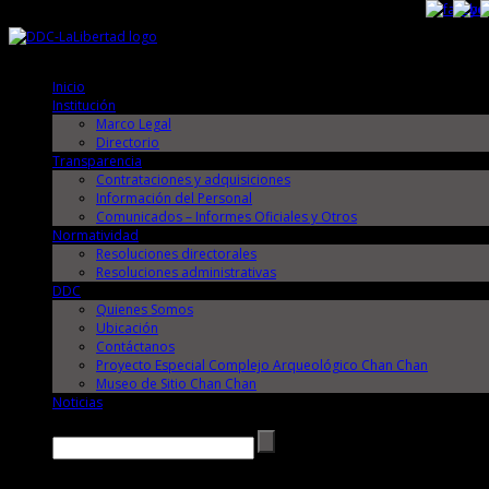
Domingo, 9 de Agosto de 2026
Domingo, 9 de Agosto de 2026
Inicio
Institución
Marco Legal
Directorio
Transparencia
Contrataciones y adquisiciones
Información del Personal
Comunicados – Informes Oficiales y Otros
Normatividad
Resoluciones directorales
Resoluciones administrativas
DDC
Quienes Somos
Ubicación
Contáctanos
Proyecto Especial Complejo Arqueológico Chan Chan
Museo de Sitio Chan Chan
Noticias
Buscar →