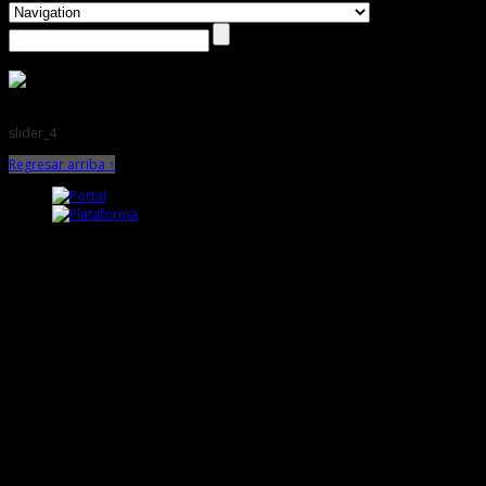
slider_4
Regresar arriba ↑